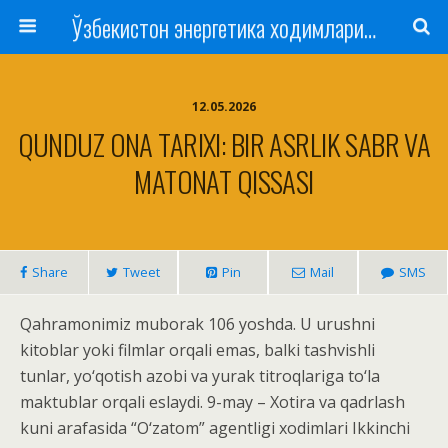
Ўзбекистон энергетика ходимлари касаба уюшмаси
12.05.2026
QUNDUZ ONA TARIXI: BIR ASRLIK SABR VA
MATONAT QISSASI
Share
Tweet
Pin
Mail
SMS
Qahramonimiz muborak 106 yoshda. U urushni
kitoblar yoki filmlar orqali emas, balki tashvishli
tunlar, yo‘qotish azobi va yurak titroqlariga to‘la
maktublar orqali eslaydi. 9-may – Xotira va qadrlash
kuni arafasida “O‘zatom” agentligi xodimlari Ikkinchi