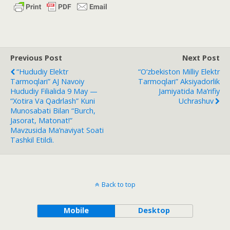
Previous Post
Next Post
“Hududiy Elektr
“O‘zbekiston Milliy Elektr
Tarmoqlari” AJ Navoiy
Tarmoqlari” Aksiyadorlik
Hududiy Filialida 9 May —
Jamiyatida Ma’rifiy
“Xotira Va Qadrlash” Kuni
Uchrashuv
Munosabati Bilan “Burch,
Jasorat, Matonat!”
Mavzusida Ma’naviyat Soati
Tashkil Etildi.
Back to top
Mobile
Desktop