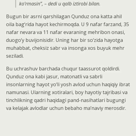
ko‘rmasin”, – dedi u qalb iztirobi bilan.
Bugun bir asrni qarshilagan Qunduz ona katta ahil
oila bag‘rida hayot kechirmoqda. U 9 nafar farzand, 35
nafar nevara va 11 nafar evaraning mehribon onasi,
duogo‘y buvijonisidir. Uning har bir so‘zida hayotga
muhabbat, cheksiz sabr va insonga xos buyuk mehr
seziladi.
Bu uchrashuv barchada chuqur taassurot qoldirdi.
Qunduz ona kabi jasur, matonatli va sabrli
insonlarning hayot yo‘li yosh avlod uchun haqiqiy ibrat
namunasi. Ularning xotiralari, boy hayotiy tajribasi va
tinchlikning qadri haqidagi pand-nasihatlari bugungi
va kelajak avlodlar uchun bebaho maʼnaviy merosdir.