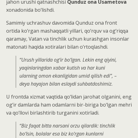
jahon urushi qatnashchisi
Qunduz ona Usametova
xonadonida bo‘lishdi.
Samimiy uchrashuv davomida Qunduz ona front
ortida ko‘rgan mashaqqatli yillari, qo‘rquv va og‘riqqa
qaramay, Vatan va tinchlik uchun kurashgan insonlar
matonati haqida xotiralari bilan o‘rtoqlashdi.
“Urush yillarida og‘ir bo‘lgan. Lekin eng qiyini,
yaqinlaringdan xabar kutish va har kuni
ularning omon ekanligidan umid qilish edi”, –
deya hayajon bilan eslaydi suhbatdoshimiz.
U frontda xizmat vaqtida qo‘lidan jarohat olganini, eng
og‘ir damlarda ham odamlarni bir-biriga bo‘lgan mehri
va qo‘llovi birlashtirib turganini xotirladi.
“Biz faqat bitta narsani orzu qilardik: tinchlik
bo‘lsin, bolalar esa biz ko‘rgan kunlarni