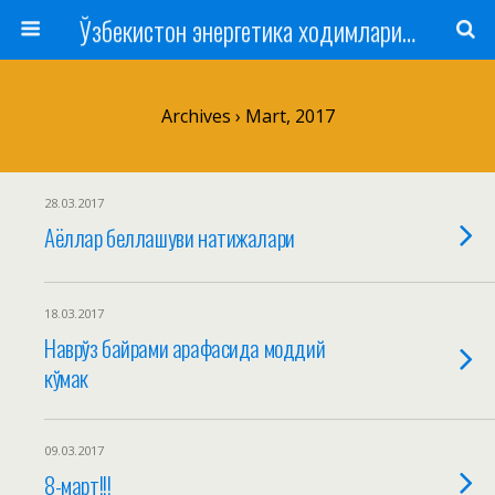
Ўзбекистон энергетика ходимлари касаба уюшмаси
Archives › Mart, 2017
28.03.2017
Аёллар беллашуви натижалари
18.03.2017
Наврўз байрами арафасида моддий
кўмак
09.03.2017
8-март!!!