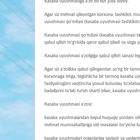
Kasaba uyushmasiga a’zo bo‘lish juda oddiy.
Agar siz mehnat qilayotgan korxona, tashkilot, mu
uyushmasi qo‘mitasi (kasaba uyushmasi tashkilotchi
Kasaba uyushmasi qo‘mitasi (kasaba uyushmasi tashki
qabul qilish to‘g‘risida qaror qabul qiladi va sizga 
Kasaba uyushmasi a’zoligiga qabul qilish sanasi te
Agar siz a’zolikka qabul qilingandan so‘ng bir tar
korxonaga ishga, tegishlicha bir tarmoq kasaba 
faoliyatingizni vaqtincha yoxud butunlay to‘xtatsa
badallarini to‘lab turish sharti bilan, kasaba uyush
Kasaba uyushmasi a’zosi:
kasaba uyushmalaridan bepul huquqiy yordam olish, 
mehnat munosabatlariga oid masalalar bo‘yicha ka
kasaba uyushmalari organlariga saylash va saylani