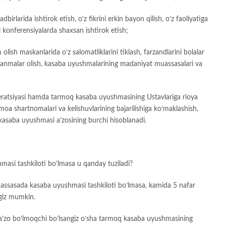
irlarida ishtirok etish, o‘z fikrini erkin bayon qilish, o‘z faoliyatiga
oki konferensiyalarda shaxsan ishtirok etish;
lish maskanlarida o‘z salomatliklarini tiklash, farzandlarini bolalar
llanmalar olish, kasaba uyushmalarining madaniyat muassasalari va
ratsiyasi hamda tarmoq kasaba uyushmasining Ustavlariga rioya
moa shartnomalari va kelishuvlarining bajarilishiga ko‘maklashish,
 kasaba uyushmasi a’zosining burchi hisoblanadi.
masi tashkiloti bo‘lmasa u qanday tuziladi?
uassasada kasaba uyushmasi tashkiloti bo‘lmasa, kamida 5 nafar
ngiz mumkin.
’zo bo‘lmoqchi bo‘lsangiz o‘sha tarmoq kasaba uyushmasining