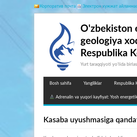
Корпоратив почта
Электрон хужжат айланма
O'zbekiston 
geologiya xo
Respublika K
Yurt taraqqiyoti yo'lida birla
Bosh sahifa
Yangiliklar
Respublika 
Adrenalin va yuqori kayfiyat: Yosh energetik
Kasaba uyushmasiga qanday