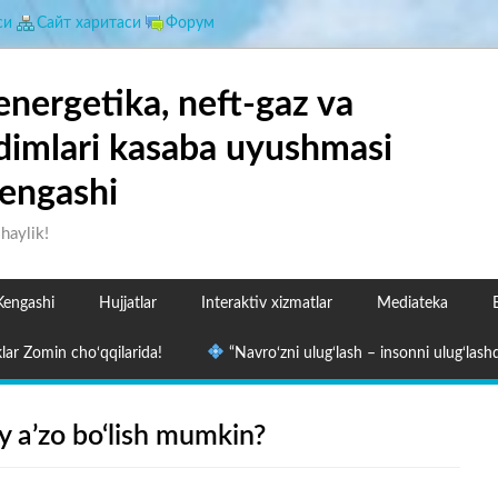
си
Сайт харитаси
Форум
energetika, neft-gaz va
dimlari kasaba uyushmasi
engashi
shaylik!
Kengashi
Hujjatlar
Interaktiv xizmatlar
Mediateka
lar Zomin cho‘qqilarida!
“Navro‘zni ulug‘lash – insonni ulug‘lashd
 a’zo bo‘lish mumkin?