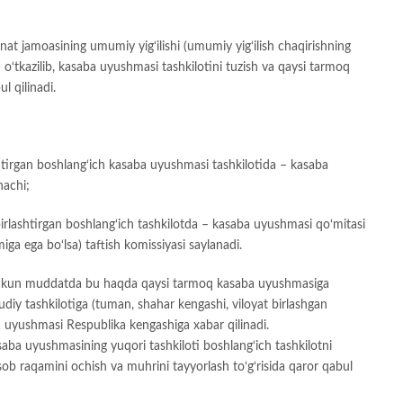
t jamoasining umumiy yig‘ilishi (umumiy yig‘ilish chaqirishning
o‘tkazilib, kasaba uyushmasi tashkilotini tuzish va qaysi tarmoq
l qilinadi.
htirgan boshlang‘ich kasaba uyushmasi tashkilotida – kasaba
nachi;
irlashtirgan boshlang‘ich tashkilotda – kasaba uyushmasi qo‘mitasi
iga ega bo‘lsa) taftish komissiyasi saylanadi.
 o‘n kun muddatda bu haqda qaysi tarmoq kasaba uyushmasiga
diy tashkilotiga (tuman, shahar kengashi, viloyat birlashgan
a uyushmasi Respublika kengashiga xabar qilinadi.
saba uyushmasining yuqori tashkiloti boshlang‘ich tashkilotni
sob raqamini ochish va muhrini tayyorlash to‘g‘risida qaror qabul