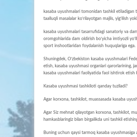
kasaba uyushmalari tomonidan tashkil etiladigan tadb
taalluqli masalalar ko‘rilayotgan majlis, yig‘ilish y
kasaba uyushmalari tasarrufidagi sanatoriy va dam o
oromgohlarida dam oldirish bo‘yicha imtiyozli yo‘
sport inshootlaridan foydalanish huquqlariga ega.
Shuningdek, O‘zbekiston kasaba uyushmalari Fede
etish, kasaba uyushmasi organlari qarorlarining, ja
kasaba uyushmalari faoliyatida faol ishtirok etish
Kasaba uyushmasi tashkiloti qanday tuziladi?
Agar korxona, tashkilot, muassasada kasaba uyush
Agar Siz mehnat qilayotgan korxona, tashkilot, m
hamkasblaringiz bilan birgalikda uni tashkil etishi
Buning uchun qaysi tarmoq kasaba uyushmasiga a