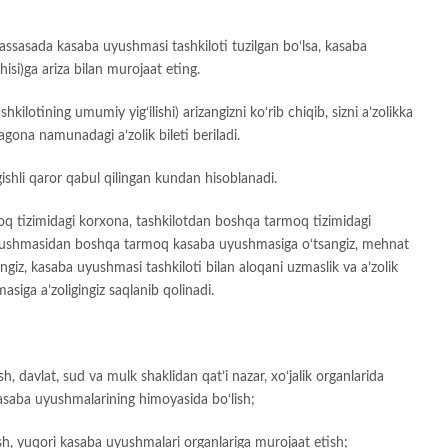
assasada kasaba uyushmasi tashkiloti tuzilgan bo‘lsa, kasaba
si)ga ariza bilan murojaat eting.
lotining umumiy yig‘ilishi) arizangizni ko‘rib chiqib, sizni a’zolikka
yagona namunadagi a’zolik bileti beriladi.
gishli qaror qabul qilingan kundan hisoblanadi.
moq tizimidagi korxona, tashkilotdan boshqa tarmoq tizimidagi
uyushmasidan boshqa tarmoq kasaba uyushmasiga o‘tsangiz, mehnat
ngiz, kasaba uyushmasi tashkiloti bilan aloqani uzmaslik va a’zolik
masiga a’zoligingiz saqlanib qolinadi.
davlat, sud va mulk shaklidan qat’i nazar, xo‘jalik organlarida
saba uyushmalarining himoyasida bo‘lish;
sh, yuqori kasaba uyushmalari organlariga murojaat etish;