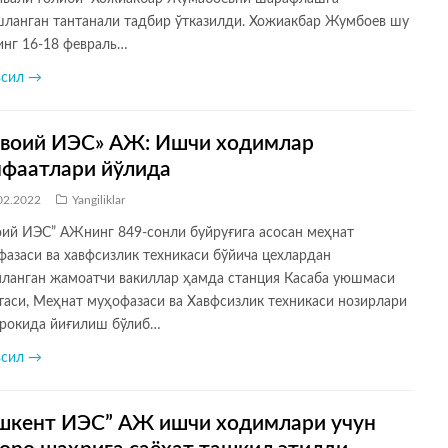
шланган тантанали тадбир ўтказилди. Хожиакбар Жумбоев шу
инг 16-18 февраль…
всил →
воий ИЭС» АЖ: Ишчи ходимлар
фаатлари йўлида
02.2022
Yangiliklar
оий ИЭС” АЖнинг 849-сонли буйруғига асосан меҳнат
азаси ва хавфсизлик техникаси бўйича цехлардан
нланган жамоатчи вакиллар ҳамда станция Касаба уюшмаси
таси, Меҳнат муҳофазаси ва Хавфсизлик техникаси нозирлари
рокида йиғилиш бўлиб…
всил →
шкент ИЭС” АЖ ишчи ходимлари учун