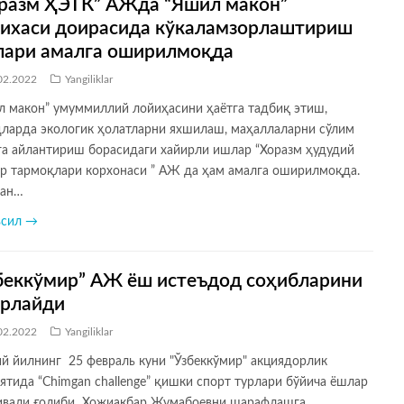
разм ҲЭТК” АЖда “Яшил макон”
ихаси доирасида кўкаламзорлаштириш
ари амалга оширилмоқда
02.2022
Yangiliklar
л макон” умуммиллий лойиҳасини ҳаётга тадбиқ этиш,
дларда экологик ҳолатларни яхшилаш, маҳаллаларни сўлим
га айлантириш борасидаги хайирли ишлар “Хоразм ҳудудий
тр тармоқлари корхонаси ” АЖ да ҳам амалга оширилмоқда.
сан…
всил →
беккўмир” АЖ ёш истеъдод соҳибларини
рлайди
02.2022
Yangiliklar
й йилнинг 25 февраль куни "Ўзбеккўмир" акциядорлик
тида “Chimgan challenge” қишки спорт турлари бўйича ёшлар
ивали ғолиби Хожиакбар Жумабоевни шарафлашга