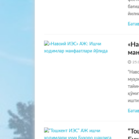
бағи
йилн
Бата
«На
ман
25.
“Нав
муҳоф
тайи
қўми
ишти
Бата
“То