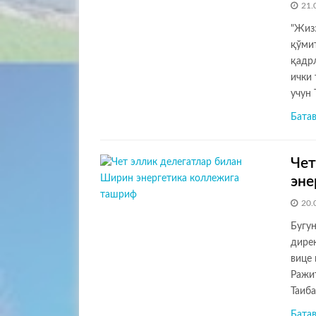
21.
"Жиз
қўми
қадр
ички
учун
Бата
Чет
эне
20.
Бугу
дире
вице
Ражи
Таиб
Бата