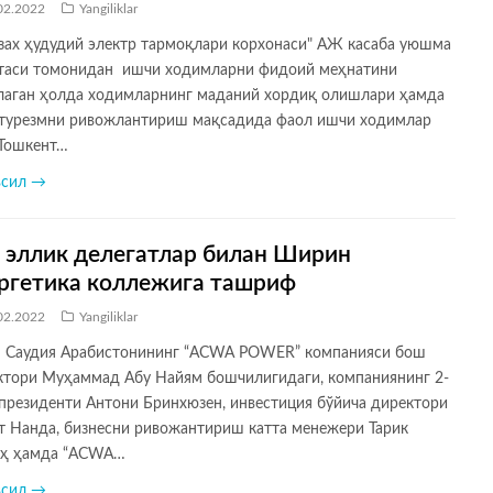
02.2022
Yangiliklar
зах ҳудудий электр тармоқлари корхонаси" АЖ касаба уюшма
таси томонидан ишчи ходимларни фидоий меҳнатини
лаган ҳолда ходимларнинг маданий хордиқ олишлари ҳамда
 турезмни ривожлантириш мақсадида фаол ишчи ходимлар
 Тошкент…
всил →
 эллик делегатлар билан Ширин
ргетика коллежига ташриф
02.2022
Yangiliklar
н Саудия Aрабистонининг “ACWA POWER” компанияси бош
ктори Муҳаммад Aбу Найям бошчилигидаги, компаниянинг 2-
 президенти Aнтони Бринхюзен, инвестиция бўйича директори
т Нанда, бизнесни ривожантириш катта менежери Тарик
аҳ ҳамда “ACWA…
всил →