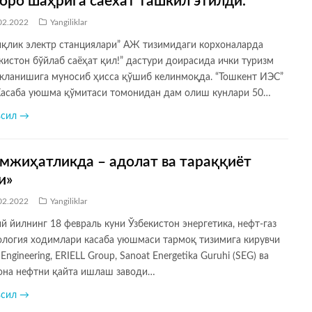
оро шаҳрига саёхат ташкил этилди.
02.2022
Yangiliklar
иқлик электр станциялари” АЖ тизимидаги корхоналарда
кистон бўйлаб саёҳат қил!” дастури доирасида ички туризм
жланишига муносиб ҳисса қўшиб келинмоқда. “Тошкент ИЭС”
асаба уюшма қўмитаси томонидан дам олиш кунлари 50…
всил →
мжиҳатликда – адолат ва тараққиёт
и»
02.2022
Yangiliklar
 йилнинг 18 февраль куни Ўзбекистон энергетика, нефт-газ
еология ходимлари касаба уюшмаси тармоқ тизимига кирувчи
 Engineering, ERIELL Group, Sanoat Energetika Guruhi (SEG) ва
она нефтни қайта ишлаш заводи…
всил →