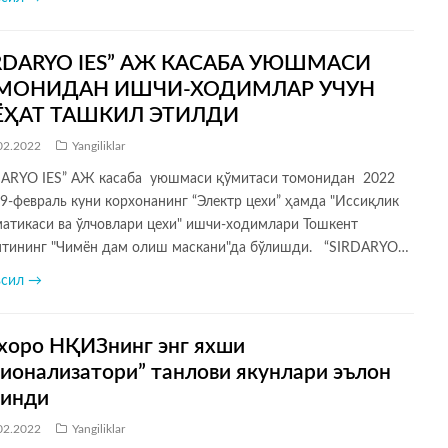
IRDARYO IES” АЖ КАСАБА УЮШМАСИ
МОНИДАН ИШЧИ-ХОДИМЛАР УЧУН
ЁҲАТ ТАШКИЛ ЭТИЛДИ
02.2022
Yangiliklar
DARYO IES” АЖ касаба уюшмаси қўмитаси томонидан 2022
9-февраль куни корхонанинг “Электр цехи” ҳамда "Иссиқлик
матикаси ва ўлчовлари цехи" ишчи-ходимлари Тошкент
ятининг "Чимён дам олиш маскани"да бўлишди. “SIRDARYO…
всил →
хоро НҚИЗнинг энг яхши
ионализатори” танлови якунлари эълон
линди
02.2022
Yangiliklar