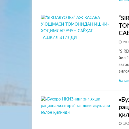
“S
ТО
СА
20.
“SIR
йил 1
авто
вило
Бата
«Бу
рац
қи
19.