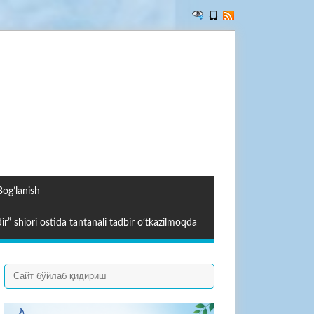
Bog’lanish
ir” shiori ostida tantanali tadbir o‘tkazilmoqda