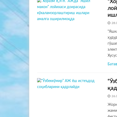
“Хо
лой
ишл
28.
“Яши
ҳуду
гўша
элек
Хусу
Бата
“Ўз
қад
26.
Жори
жамия
фест