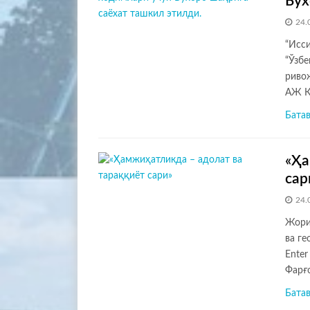
Бух
24.
“Исс
“Ўзбе
риво
АЖ К
Бата
«Ҳа
сар
24.
Жорий
ва г
Enter
Фарғ
Бата