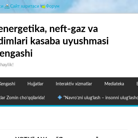
си
Сайт харитаси
Форум
energetika, neft-gaz va
dimlari kasaba uyushmasi
engashi
shaylik!
Kengashi
Hujjatlar
Interaktiv xizmatlar
Mediateka
lar Zomin cho‘qqilarida!
“Navro‘zni ulug‘lash – insonni ulug‘lashd