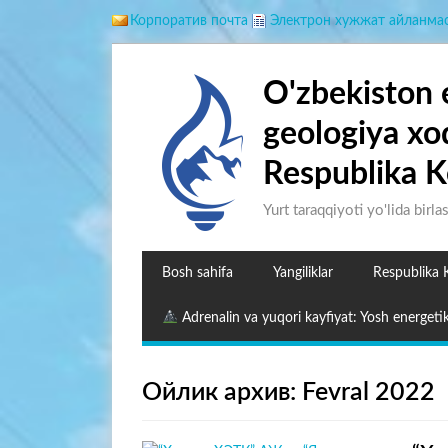
Корпоратив почта
Электрон хужжат айланма
O'zbekiston 
geologiya xo
Respublika K
Yurt taraqqiyoti yo'lida birla
Bosh sahifa
Yangiliklar
Respublika 
Adrenalin va yuqori kayfiyat: Yosh energetik
Ойлик архив: Fevral 2022