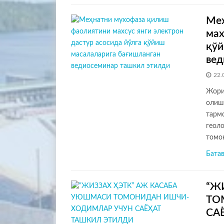
Меҳ
мах
қўй
вед
22.
Жори
олиш
тармо
геол
томо
Бата
“Ж
ТО
СА