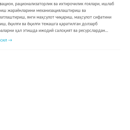
вацион, рационализаторлик ва ихтирочилик ғоялари, ишлаб
риш жараёнларини механизациялаштириш ва
матлаштириш, янги маҳсулот чиқариш, маҳсулот сифатини
иш, ёқилғи ва ёқилғи тежашга қаратилган долзарб
фаларни ҳал этишда ижодий салоҳият ва ресурслардан…
всил →