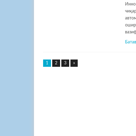
Инно
чиқа
авто
ошир
вази
Бата
1
2
3
»