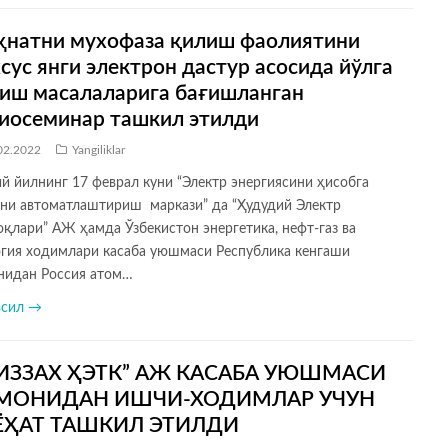
натни мухофаза қилиш фаолиятини
сус янги электрон дастур асосида йўлга
иш масалаларига бағишланган
иосеминар ташкил этилди
02.2022
Yangiliklar
й йилнинг 17 феврал куни “Электр энергиясини ҳисобга
ни автоматлаштириш маркази” да “Ҳудудий Электр
қлари” АЖ ҳамда Ўзбекистон энергетика, нефт-газ ва
огия ходимлари касаба уюшмаси Республика кенгаши
нидан Россия атом…
всил →
ИЗЗАХ ҲЭТК” АЖ КАСАБА УЮШМАСИ
МОНИДАН ИШЧИ-ХОДИМЛАР УЧУН
ЁҲАТ ТАШКИЛ ЭТИЛДИ