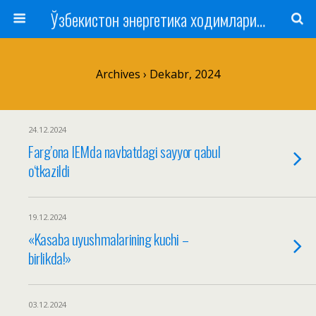
Ўзбекистон энергетика ходимлари касаба уюшмаси
Archives › Dekabr, 2024
24.12.2024
Farg’ona IEMda navbatdagi sayyor qabul
o‘tkazildi
19.12.2024
«Kasaba uyushmalarining kuchi –
birlikda!»
03.12.2024