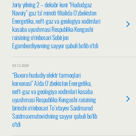
Joriy yilning 2 – dekabr kuni “Hududgaz
Navoiy” gaz taʼminoti filialida O‘zbekiston
Energetika, neft-gaz va geologiya xodimlari
kasaba uyushmasi Respublika Kengashi
raisining o‘rinbosari Sobirjon
Egamberdiyevning sayyor qabuli bo‘lib o‘tdi
03.12.2024
“Buxoro hududiy elektr tarmoqlari
korxonasi” AJda O‘zbekiston Energetika,
neft-gaz va geologiya xodimlari kasaba
uyushmasi Respublika Kengashi raisining
birinchi o‘rinbosari To`xtayev Saidmurod
Saidmaxmutovichning sayyor qabuli bo‘lib
o‘tdi