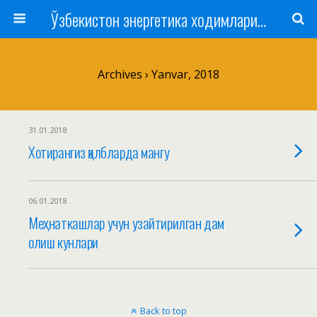
Ўзбекистон энергетика ходимлари касаба уюшмаси
Archives › Yanvar, 2018
31.01.2018
Хотирангиз қалбларда мангу
06.01.2018
Меҳнаткашлар учун узайтирилган дам
олиш кунлари
Back to top