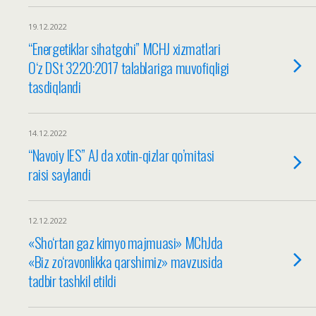
19.12.2022
“Energetiklar sihatgohi” MCHJ xizmatlari
O‘z DSt 3220:2017 talablariga muvofiqligi
tasdiqlandi
14.12.2022
“Navoiy IES” AJ da xotin-qizlar qo’mitasi
raisi saylandi
12.12.2022
«Sho‘rtan gaz kimyo majmuasi» MChJda
«Biz zo‘ravonlikka qarshimiz» mavzusida
tadbir tashkil etildi