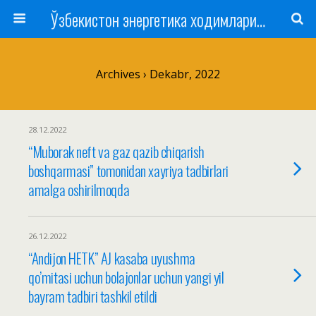
Ўзбекистон энергетика ходимлари касаба уюшмаси
Archives › Dekabr, 2022
28.12.2022
“Muborak neft va gaz qazib chiqarish
boshqarmasi” tomonidan xayriya tadbirlari
amalga oshirilmoqda
26.12.2022
“Andijon HETK” AJ kasaba uyushma
qo’mitasi uchun bolajonlar uchun yangi yil
bayram tadbiri tashkil etildi