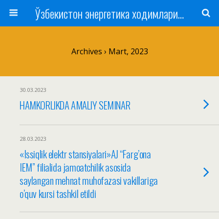
Ўзбекистон энергетика ходимлари касаба уюшмаси
Archives › Mart, 2023
30.03.2023
HAMKORLIKDA AMALIY SEMINAR
28.03.2023
«Issiqlik elektr stansiyalari»AJ “Farg’ona
IEM” filialida jamoatchilik asosida
saylangan mehnat muhofazasi vakillariga
o’quv kursi tashkil etildi