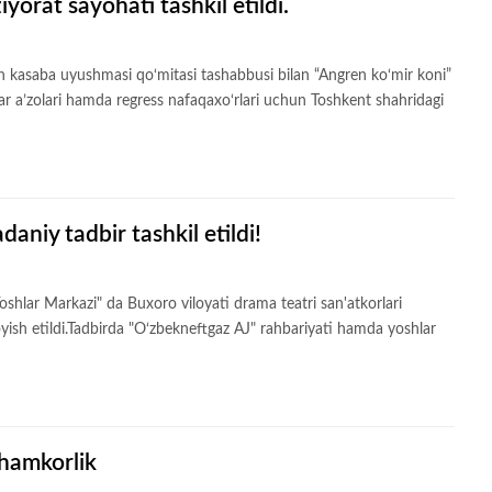
yorat sayohati tashkil etildi.
n kasaba uyushmasi qo‘mitasi tashabbusi bilan “Angren ko‘mir koni”
lalar a’zolari hamda regress nafaqaxo‘rlari uchun Toshkent shahridagi
aniy tadbir tashkil etildi!
shlar Markazi" da Buxoro viloyati drama teatri san'atkorlari
ish etildi.Tadbirda "O‘zbekneftgaz AJ" rahbariyati hamda yoshlar
 hamkorlik