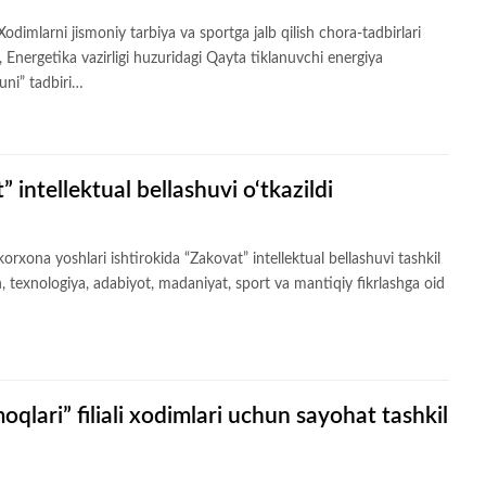
odimlarni jismoniy tarbiya va sportga jalb qilish chora-tadbirlari
a, Energetika vazirligi huzuridagi Qayta tiklanuvchi energiya
kuni” tadbiri…
 intellektual bellashuvi o‘tkazildi
korxona yoshlari ishtirokida “Zakovat” intellektual bellashuvi tashkil
n, texnologiya, adabiyot, madaniyat, sport va mantiqiy fikrlashga oid
qlari” filiali xodimlari uchun sayohat tashkil