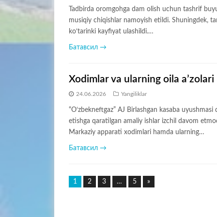
Tadbirda oromgohga dam olish uchun tashrif buyurg
musiqiy chiqishlar namoyish etildi. Shuningdek, tani
ko‘tarinki kayfiyat ulashildi.…
Батавсил →
Xodimlar va ularning oila a’zolar
24.06.2026
Yangiliklar
“O‘zbekneftgaz” AJ Birlashgan kasaba uyushmasi 
etishga qaratilgan amaliy ishlar izchil davom etm
Markaziy apparati xodimlari hamda ularning…
Батавсил →
1
2
3
…
5
»