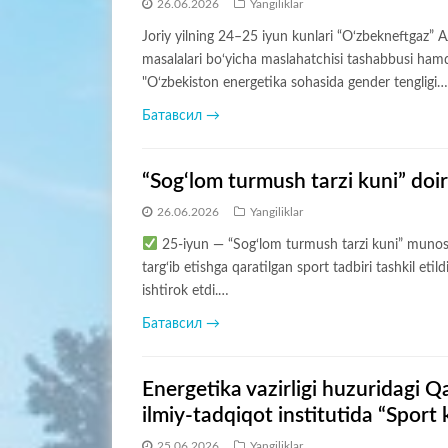
26.06.2026
Yangiliklar
Joriy yilning 24–25 iyun kunlari “O‘zbekneftgaz” AJ
masalalari bo‘yicha maslahatchisi tashabbusi hamd
"O‘zbekiston energetika sohasida gender tengligi…
Батавсил →
“Sog‘lom turmush tarzi kuni” doira
26.06.2026
Yangiliklar
25-iyun — “Sog‘lom turmush tarzi kuni” munosa
targ‘ib etishga qaratilgan sport tadbiri tashkil et
ishtirok etdi.…
Батавсил →
Energetika vazirligi huzuridagi Q
ilmiy-tadqiqot institutida “Sport k
25.06.2026
Yangiliklar