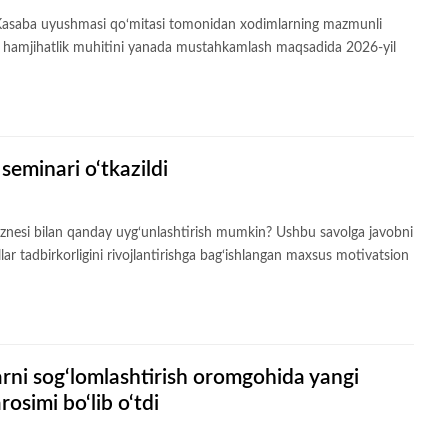
li Kasaba uyushmasi qo‘mitasi tomonidan xodimlarning mazmunli
k va hamjihatlik muhitini yanada mustahkamlash maqsadida 2026-yil
eminari o‘tkazildi
 biznesi bilan qanday uyg‘unlashtirish mumkin? Ushbu savolga javobni
lar tadbirkorligini rivojlantirishga bag‘ishlangan maxsus motivatsion
arni sog‘lomlashtirish oromgohida yangi
osimi bo‘lib o‘tdi