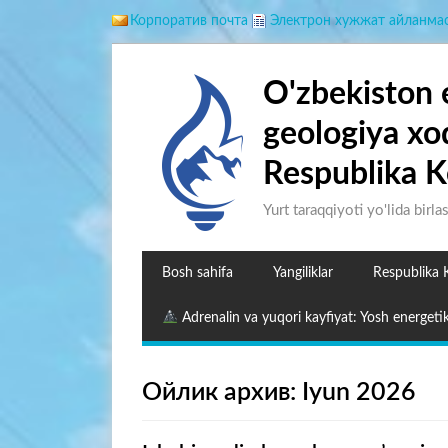
Корпоратив почта
Электрон хужжат айланма
O'zbekiston 
geologiya xo
Respublika K
Yurt taraqqiyoti yo'lida birla
Bosh sahifa
Yangiliklar
Respublika 
Adrenalin va yuqori kayfiyat: Yosh energetik
Ойлик архив: Iyun 2026