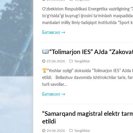
O‘zbekiston Respublikasi Energetika vazirligining “X
to‘g‘risida”gi buyrug‘i ijrosini ta’minlash maqsadid
manbalari milliy ilmiy-tadqiqot institutida “Sport 
Батавсил →
“Tolimarjon IES” AJda “Zakovat”
25.06.2026
Yangiliklar
“Yoshlar oyligi” doirasida “Tolimarjon IES” AJda 
etildi. Bellashuv davomida ishtirokchilar tarix, fa
turli savollar…
Батавсил →
“Samarqand magistral elektr tarmo
etildi
24.06.2026
Yangiliklar