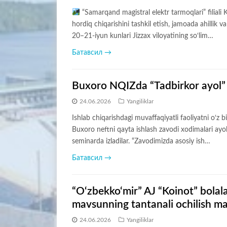
“Samarqand magistral elektr tarmoqlari” filia
hordiq chiqarishini tashkil etish, jamoada ahilli
20–21-iyun kunlari Jizzax viloyatining so‘lim…
Батавсил →
Buxoro NQIZda “Tadbirkor ayol” s
24.06.2026
Yangiliklar
Ishlab chiqarishdagi muvaffaqiyatli faoliyatni o‘z
Buxoro neftni qayta ishlash zavodi xodimalari ayol
seminarda izladilar. “Zavodimizda asosiy ish…
Батавсил →
“O‘zbekko‘mir” AJ “Koinot” bolal
mavsunning tantanali ochilish mar
24.06.2026
Yangiliklar