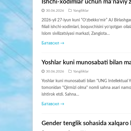
Ishchi-xodimlar uchun ma’naviy zi
30.06.2026
Yangiliklar
2026-yil 27-iyun kuni “O‘zbekko‘mir” AJ Birlashga
filiali ishchi-xodimlari, boquvchisini yo‘qotgan oi
Islom sivilizatsiyasi markazi, Zangiota…
Батавсил →
Yoshlar kuni munosabati bilan mad
30.06.2026
Yangiliklar
Yoshlar kuni munosabati bilan "UNG Intellektual Yo
tomonidan "Qirmizi olma" nomli sahna asari namoy
ishtirok etdi. Sahna…
Батавсил →
Gender tenglik sohasida xalqaro