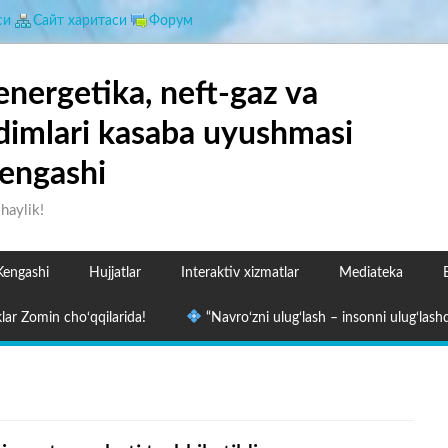
си
Сайт харитаси
Форум
energetika, neft-gaz va
dimlari kasaba uyushmasi
engashi
shaylik!
Kengashi
Hujjatlar
Interaktiv xizmatlar
Mediateka
lar Zomin cho‘qqilarida!
“Navro‘zni ulug‘lash – insonni ulug‘lashd