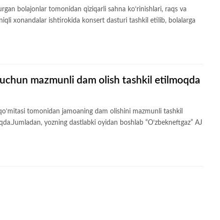
an bolajonlar tomonidan qiziqarli sahna ko‘rinishlari, raqs va
qli xonandalar ishtirokida konsert dasturi tashkil etilib, bolalarga
i uchun mazmunli dam olish tashkil etilmoqda
qo‘mitasi tomonidan jamoaning dam olishini mazmunli tashkil
oqda.Jumladan, yozning dastlabki oyidan boshlab “O‘zbekneftgaz” AJ