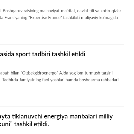
 Boshqaruv raisining ma’naviyat-ma’rifat, davlat tili va xotin-qizlar
a Fransiyaning "Expertise France" tashkiloti moliyaviy ko‘magida
sida sport tadbiri tashkil etildi
bati bilan “O‘zbekgidroenergo” AJda sog‘lom turmush tarzini
ildi. Tadbirda Jamiyatning faol yoshlari hamda boshqarma rahbarlari
ayta tiklanuvchi energiya manbalari milliy
uni” tashkil etildi.