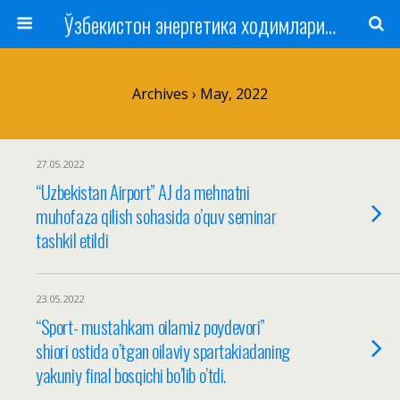
Ўзбекистон энергетика ходимлари касаба уюшмаси
Archives › May, 2022
27.05.2022
“Uzbekistan Airport” AJ da mehnatni
muhofaza qilish sohasida o’quv seminar
tashkil etildi
23.05.2022
“Sport- mustahkam oilamiz poydevori”
shiori ostida o’tgan oilaviy spartakiadaning
yakuniy final bosqichi bo’lib o’tdi.