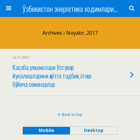
Ўзбекистон энергетика ходимлари касаба уюшмаси
Archives › Noyabr, 2017
22.11.2017
Касаба уюшмалари Устувор
йуналишларини ҳаётга тадбиқ этиш
бўйича семинарлар
Back to top
Mobile
Desktop