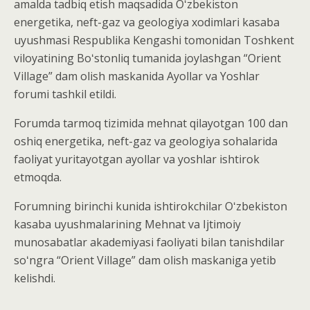
amalda tadbiq etish maqsadida Oʻzbekiston
energetika, neft-gaz va geologiya xodimlari kasaba
uyushmasi Respublika Kengashi tomonidan Toshkent
viloyatining Boʻstonliq tumanida joylashgan “Orient
Village” dam olish maskanida Ayollar va Yoshlar
forumi tashkil etildi.
Forumda tarmoq tizimida mehnat qilayotgan 100 dan
oshiq energetika, neft-gaz va geologiya sohalarida
faoliyat yuritayotgan ayollar va yoshlar ishtirok
etmoqda.
Forumning birinchi kunida ishtirokchilar Oʻzbekiston
kasaba uyushmalarining Mehnat va Ijtimoiy
munosabatlar akademiyasi faoliyati bilan tanishdilar
soʻngra “Orient Village” dam olish maskaniga yetib
kelishdi.