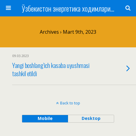
Ўзбекистон энергетика ходимлари касаба уюшмаси
Archives › Mart 9th, 2023
09.03.2023
Yangi boshlang’ich kasaba uyushmasi
tashkil etildi
Back to top
Mobile
Desktop