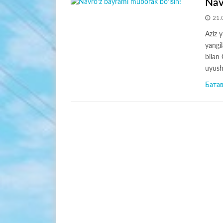
Nav
21.
Aziz y
yangi
bilan
uyush
Бата