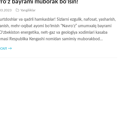
ro’z bayrami muborak bo’lsin!
03.2023
Yangiliklar
urtdoshlar va qadrli hamkasblar! Sizlarni ezgulik, nafosat, yasharish,
lanish, mehr-oqibat ayomi boʻlmish “Navroʻz” umumxalq bayrami
 O'zbekiston energetika, neft-gaz va geologiya xodimlari kasaba
masi Respublika Kengashi nomidan samimiy muborakbod…
всил →