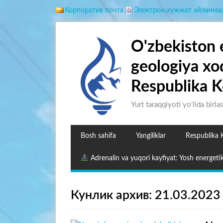
Корпоратив почта
Электрон хужжат айланма
O'zbekiston 
geologiya xo
Respublika K
Yurt taraqqiyoti yo'lida birla
Bosh sahifa
Yangiliklar
Respublika 
Adrenalin va yuqori kayfiyat: Yosh energetik
Кунлик архив: 21.03.2023