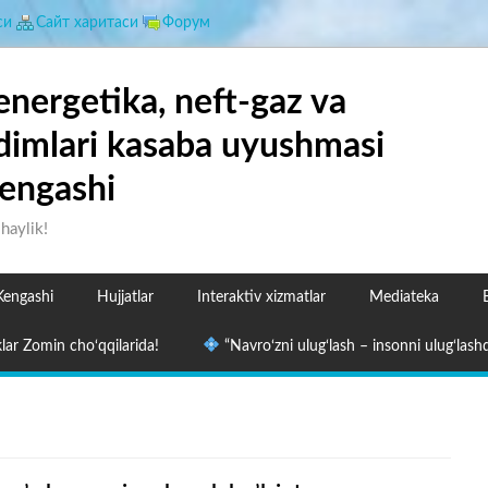
си
Сайт харитаси
Форум
energetika, neft-gaz va
dimlari kasaba uyushmasi
engashi
shaylik!
Kengashi
Hujjatlar
Interaktiv xizmatlar
Mediateka
lar Zomin cho‘qqilarida!
“Navro‘zni ulug‘lash – insonni ulug‘lashd