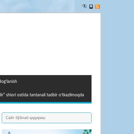
Bog’lanish
ir” shiori ostida tantanali tadbir o‘tkazilmoqda