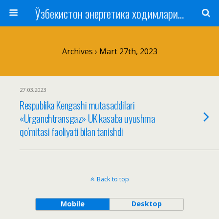
Ўзбекистон энергетика ходимлари касаба уюшмаси
Archives › Mart 27th, 2023
27.03.2023
Respublika Kengashi mutasaddilari
«Urganchtransgaz» UK kasaba uyushma
qo’mitasi faoliyati bilan tanishdi
Back to top
Mobile
Desktop