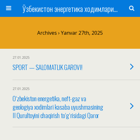
Ўзбекистон энергетика ходимлари касаба уюшмаси
Archives › Yanvar 27th, 2025
27.01.2025
SPORT — SALOMATLIK GAROVI!
27.01.2025
Oʻzbekiston energetika, neft-gaz va
geologiya xodimlari kasaba uyushmasining
II Qurultoyini chaqirish toʻgʻrisidagi Qaror