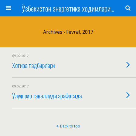
Ўзбекистон энергетика ходимлари касаба уюшмаси
Archives › Fevral, 2017
09.02.2017
Хотира тадбирлари
09.02.2017
Улуғ шоир таваллуди арафасида
Back to top