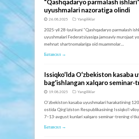
“Qashqadaryo parmalash ishlari”
uyushmalari nazoratiga olindi
26.08.2025
Yangiliklar
2025-yil 28-iyul kuni “Qashqadaryo parmalash ishl
uyushmalari Federatsiyasiga jamoaviy murojaat yo‘l
mehnat shartnomalariga oid muammolar…
Батавсил →
Issiqko‘lda O‘zbekiston kasaba u
bag‘ishlangan xalqaro seminar-tre
19.08.2025
Yangiliklar
O‘zbekiston kasaba uyushmalari harakatining 120 yil
ostida Qirg‘iziston Respublikasining Issiqko‘l vil
7–13-avgust kunlari xalqaro seminar-trening o‘tka
Батавсил →