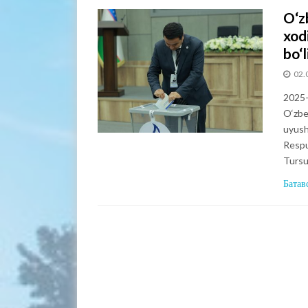
O‘z
xod
bo‘l
02.
2025-y
O‘zbe
uyush
Respu
Tursu
Батав