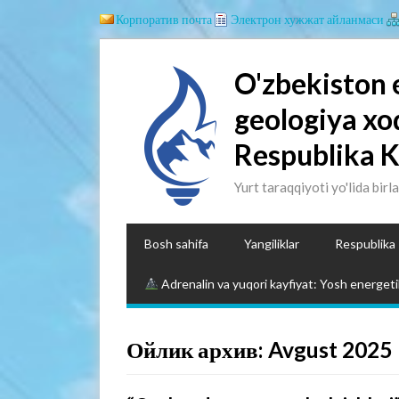
Корпоратив почта
Электрон хужжат айланмаси
O'zbekiston 
geologiya xo
Respublika 
Yurt taraqqiyoti yo'lida birl
Bosh sahifa
Yangiliklar
Respublika
Adrenalin va yuqori kayfiyat: Yosh energetik
Ойлик архив: Avgust 2025