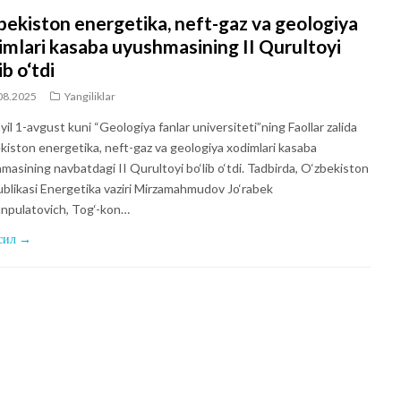
bekiston energetika, neft-gaz va geologiya
imlari kasaba uyushmasining II Qurultoyi
ib o‘tdi
08.2025
Yangiliklar
il 1-avgust kuni “Geologiya fanlar universiteti”ning Faollar zalida
kiston energetika, neft-gaz va geologiya xodimlari kasaba
masining navbatdagi II Qurultoyi bo‘lib o‘tdi. Tadbirda, O‘zbekiston
blikasi Energetika vaziri Mirzamahmudov Jo‘rabek
npulatovich, Tog‘-kon…
сил →