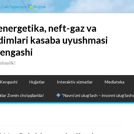
Сайт харитаси
Форум
energetika, neft-gaz va
dimlari kasaba uyushmasi
Kengashi
ashaylik!
 Kengashi
Hujjatlar
Interaktiv xizmatlar
Mediateka
lar Zomin cho‘qqilarida!
“Navro‘zni ulug‘lash – insonni ulug‘lashd