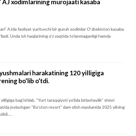
 AJ xodimlarining murojaati kasaba
ari” AJda faoliyat yurituvchi bir guruh xodimlar O‘zbekiston kasaba
ladi. Unda ish haqlarining o‘z vaqtida to‘lanmaganligi hamda
yushmalari harakatining 120 yilligiga
ning bo‘lib o‘tdi.
ligiga bag‘ishlab, “Yurt taraqqiyoti yo‘lida birlashaylik” shiori
oyatida joylashgan “Bo‘ston resort” dam olish maskanida 2025 yilning
zildi.…