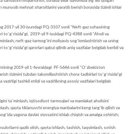
 sanoatini rivojlantirish, sohada yillar davomida yigʻilib qolgan
munosib mehnat sharoitlarini yaratib berish borasida tizimli ishlar
ng 2017-yil 30-iyundagi PQ-3107 sonli “Neft-gaz sohasining
ri toʻgʻrisida”gi, 2019-yil 9-iyuldagi PQ-4388 sonli “Aholi va
ʼminlash, neft-gaz tarmogʻini moliyaviy sogʻlomlashtirish va uning
toʻgʻrisida”gi qarorlari qabul qilinib aniq vazifalar belgilab berildi va
ntining 2019-yil 1-fevraldagi PF-5646 sonli “Oʻzbekiston
ish tizimini tubdan takomillashtirish chora-tadbirlari toʻgʻrisida”gi
zirligi tashkil etildi va vazirlikning asosiy vazifalari belgilab
ini taʼminlash, iqtisodiyot tarmoqlari va mamlakat aholisini
nlash, qayta tiklanuvchi energiya manbalarini keng targʻib qilish va
mogʻida yagona davlat siyosatini ishlab chiqish va amalga oshirish;
sulotlarni qazib olish, qayta ishlash, tashish, taqsimlash, sotish