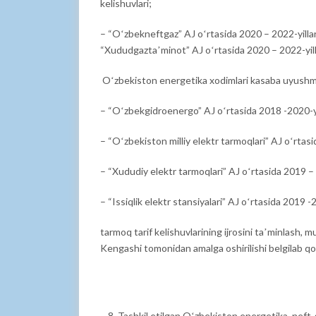
kelishuvlari;
– “Oʻzbekneftgaz” AJ oʻrtasida 2020 – 2022-yilla
“Xududgaztaʼminot” AJ oʻrtasida 2020 – 2022-yilla
Oʻzbekiston energetika xodimlari kasaba uyushma
– “Oʻzbekgidroenergo” AJ oʻrtasida 2018 -2020-yi
– “Oʻzbekiston milliy elektr tarmoqlari” AJ oʻrtas
– “Xududiy elektr tarmoqlari” AJ oʻrtasida 2019 –
– “Issiqlik elektr stansiyalari” AJ oʻrtasida 2019 -
tarmoq tarif kelishuvlarining ijrosini taʼminlash,
Kengashi tomonidan amalga oshirilishi belgilab qoʻ
Tashkil etilgan Oʻzbekiston energetika, neft-g