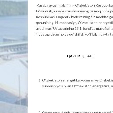
Kasaba uyushmalarining Oʻzbekiston Respublikasi Ko
taʼminlash, kasaba uyushmasining tarmoq prinsipi
Respublikasi Fuqarolik kodeksining 49-moddasiga,
qonunining 14-moddasiga, Oʻzbekiston energetika
uyushmasi Ustavlarining 13.1. bandiga muvofiq ha
inobatga olgan holda qoʻshilish yoʻli bilan qayta 
QAROR QILADI:
Oʻzbekiston energetika xodimlari va Oʻzbekis
yuborish yoʻli bilan Oʻzbekiston energetika, n
Qayta tashkil etilayotgan kasaba uyushmasi “