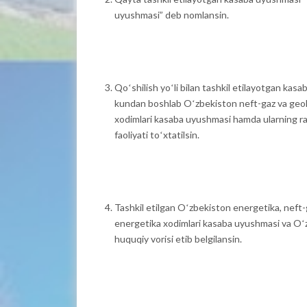
uyushmasi” deb nomlansin.
Qoʻshilish yoʻli bilan tashkil etilayotgan kas
kundan boshlab Oʻzbekiston neft-gaz va geol
xodimlari kasaba uyushmasi hamda ularning rah
faoliyati toʻxtatilsin.
Tashkil etilgan Oʻzbekiston energetika, neft
energetika xodimlari kasaba uyushmasi va Oʻ
huquqiy vorisi etib belgilansin.