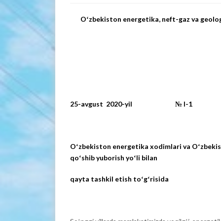
Oʻzbekiston energetika, neft-gaz va geolog
25-avgust 2020-yil № I-1
Oʻzbekiston energetika xodimlari va Oʻzbekis
qoʻshib yuborish yoʻli bilan
qayta tashkil etish toʻgʻrisida