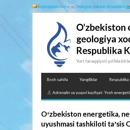
Корпоратив почта
Электрон хужжат айланмаси
O'zbekiston 
geologiya xo
Respublika 
Yurt taraqqiyoti yo'lida birl
Bosh sahifa
Yangiliklar
Respublika
Adrenalin va yuqori kayfiyat: Yosh energetik
Oʻzbekiston energetika, nef
uyushmasi tashkiloti taʼsis 