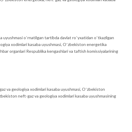
aba uyushmasi oʻrnatilgan tartibda davlat roʻyxatidan oʻtkazilgan
ogiya xodimlari kasaba uyushmasi, Oʻzbekiston energetika
bar organlari Respublika kengashlari va taftish komissiyalarining
-gaz va geologiya xodimlari kasaba uyushmasi, Oʻzbekiston
zbekiston neft-gaz va geologiya xodimlari kasaba uyushmasining