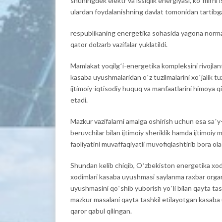
shuningdek elektr va issiqlik energiyasi, koʻmirni i
ulardan foydalanishning davlat tomonidan tartibga 
respublikaning energetika sohasida yagona normat
qator dolzarb vazifalar yuklatildi.
Mamlakat yoqilgʻi-energetika kompleksini rivojlant
kasaba uyushmalaridan oʻz tuzilmalarini xoʻjalik tu
ijtimoiy-iqtisodiy huquq va manfaatlarini himoya qi
etadi.
Mazkur vazifalarni amalga oshirish uchun esa saʼy-h
beruvchilar bilan ijtimoiy sheriklik hamda ijtimoiy 
faoliyatini muvaffaqiyatli muvofiqlashtirib bora o
Shundan kelib chiqib, Oʻzbekiston energetika xo
xodimlari kasaba uyushmasi saylanma raxbar organla
uyushmasini qoʻshib yuborish yoʻli bilan qayta tash
mazkur masalani qayta tashkil etilayotgan kasaba
qaror qabul qilingan.