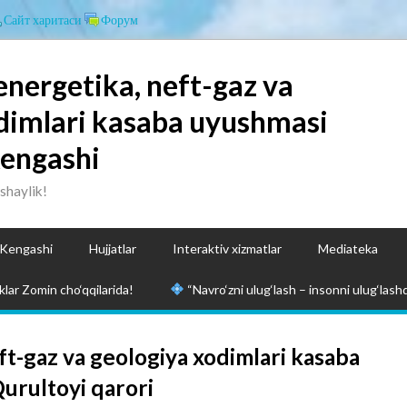
Сайт харитаси
Форум
energetika, neft-gaz va
dimlari kasaba uyushmasi
Kengashi
ashaylik!
 Kengashi
Hujjatlar
Interaktiv xizmatlar
Mediateka
lar Zomin cho‘qqilarida!
“Navro‘zni ulug‘lash – insonni ulug‘lashd
t-gaz va geologiya xodimlari kasaba
Qurultoyi qarori