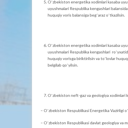
Oʻzbekiston energetika xodimlari kasaba uyu
uyushmalari Respublika kengashlari balansid
huquqiy voris balansiga begʻaraz oʻtkazilsin.
Oʻzbekiston energetika xodimlari kasaba uyu
uyushmalari Respublika kengashlari roʻyxatida
huquqiy vorisga biriktirilsin va toʻlovlar huq
belgilab qoʻyilsin.
Oʻzbekiston neft-gaz va geologiya xodimlari
– Oʻzbekiston Respublikasi Energetika Vazirligi o
– Oʻzbekiston Respublikasi davlat geologiya va mi