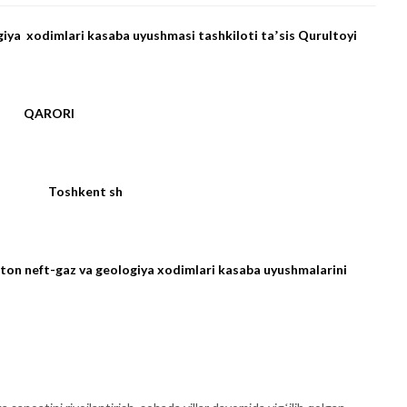
iya xodimlari kasaba uyushmasi tashkiloti taʼsis Qurultoyi
QARORI
 Toshkent sh
ton neft-gaz va geologiya xodimlari kasaba uyushmalarini