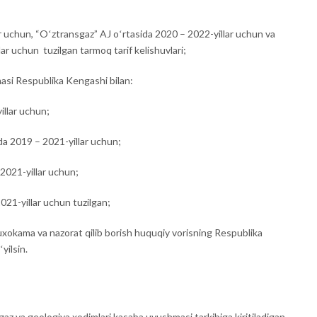
r uchun, “Oʻztransgaz” AJ oʻrtasida 2020 – 2022-yillar uchun va
r uchun tuzilgan tarmoq tarif kelishuvlari;
si Respublika Kengashi bilan:
llar uchun;
ida 2019 – 2021-yillar uchun;
 2021-yillar uchun;
2021-yillar uchun tuzilgan;
 muxokama va nazorat qilib borish huquqiy vorisning Respublika
yilsin.
az va geologiya xodimlari kasaba uyushmasi tarkibiga kiritiladigan