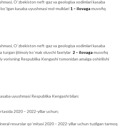
shmasi, Oʻzbekiston neft-gaz va geologiya xodimlari kasaba
a boʻlgan kasaba uyushmasi mol-mulklari
1 – ilovaga
muvofiq
shmasi, Oʻzbekiston neft-gaz va geologiya xodimlari kasaba
 turgan ijtimoiy koʻmak oluvchi faxriylar
2 – ilovaga
muvofiq
uqiy vorisning Respublika Kengashi tomonidan amalga oshirilishi
 kasaba uyushmasi Respublika Kengashi bilan:
ʻrtasida 2020 – 2022-yillar uchun;
neral resurslar qoʻmitasi 2020 – 2022-yillar uchun tuzilgan tarmoq