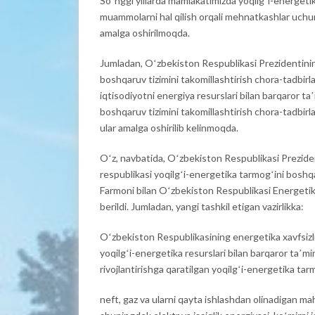
Soʻnggi yillarda mamlakatimizda yoqilgʻi-energetika
muammolarni hal qilish orqali mehnatkashlar uchun 
amalga oshirilmoqda.
Jumladan, Oʻzbekiston Respublikasi Prezidentini
boshqaruv tizimini takomillashtirish chora-tadbirla
iqtisodiyotni energiya resurslari bilan barqaror ta
boshqaruv tizimini takomillashtirish chora-tadbirlari 
ular amalga oshirilib kelinmoqda.
Oʻz, navbatida, Oʻzbekiston Respublikasi Prezide
respublikasi yoqilgʻi-energetika tarmogʻini boshqar
Farmoni bilan Oʻzbekiston Respublikasi Energetika va
berildi. Jumladan, yangi tashkil etigan vazirlikka:
Oʻzbekiston Respublikasining energetika xavfsizlig
yoqilgʻi-energetika resurslari bilan barqaror taʼmi
rivojlantirishga qaratilgan yoqilgʻi-energetika tar
neft, gaz va ularni qayta ishlashdan olinadigan mah