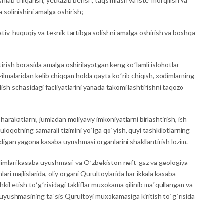
shlab chiqarish, yetkazib berish, taqsimlash va isteʼmol qilish va
solinishini amalga oshirish;
iv-huquqiy va texnik tartibga solishni amalga oshirish va boshqa
irish borasida amalga oshirilayotgan keng koʻlamli islohotlar
zilmalaridan kelib chiqqan holda qayta koʻrib chiqish, xodimlarning
lish sohasidagi faoliyatlarini yanada takomillashtirishni taqozo
arakatlarni, jumladan moliyaviy imkoniyatlarni birlashtirish, ish
muloqotning samarali tizimini yoʻlga qoʻyish, quyi tashkilotlarning
ladigan yagona kasaba uyushmasi organlarini shakllantirish lozim.
dimlari kasaba uyushmasi va Oʻzbekiston neft-gaz va geologiya
ri majlislarida, oliy organi Qurultoylarida har ikkala kasaba
kil etish toʻgʻrisidagi takliflar muxokama qilinib maʼqullangan va
 uyushmasining taʼsis Qurultoyi muxokamasiga kiritish toʻgʻrisida