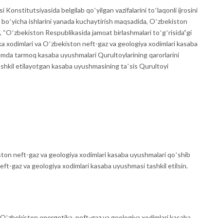
nstitutsiyasida belgilab qoʻyilgan vazifalarini toʻlaqonli ijrosini
 boʻyicha ishlarini yanada kuchaytirish maqsadida, Oʻzbekiston
 “Oʻzbekiston Respublikasida jamoat birlashmalari toʻgʻrisida”gi
 xodimlari va Oʻzbekiston neft-gaz va geologiya xodimlari kasaba
mda tarmoq kasaba uyushmalari Qurultoylarining qarorlarini
tashkil etilayotgan kasaba uyushmasining taʼsis Qurultoyi
ton neft-gaz va geologiya xodimlari kasaba uyushmalari qoʻshib
eft-gaz va geologiya xodimlari kasaba uyushmasi tashkil etilsin.
Oʻzbekiston energetika, neft-gaz va geologiya xodimlari kasaba