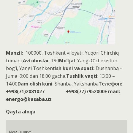
Мanzil:
100000, Toshkent viloyati, Yuqori Chirchiq
tumani,
Аvtobuslar
: 190
Mo’ljal
: Yangi O’zbekiston
bog’i, Yangi Toshkent
Ish kuni va soati:
Dushanba –
Juma 9:00 dan 18:00 gacha.
Tushlik vaqti
: 13:00 –
14:00
Dam olish kuni
: Shanba, Yakshanba
Телефон:
+998(71)2081027
+998(77)7952000
E mail:
energo@kasaba.uz
Qayta aloqa
Исм (шарт)