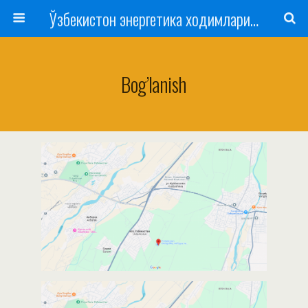
Ўзбекистон энергетика ходимлари касаба уюшмаси
Bog’lanish