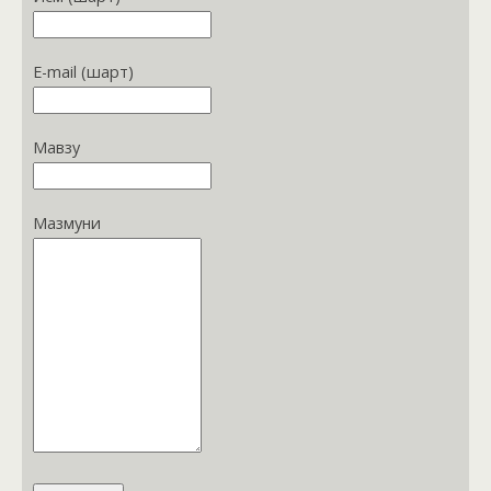
E-mail (шарт)
Мавзу
Мазмуни