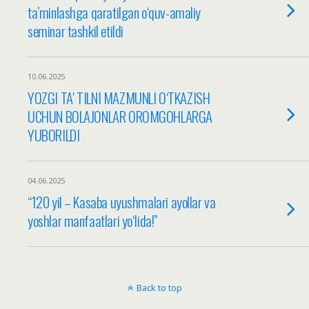
ta’minlashga qaratilgan o‘quv-amaliy
seminar tashkil etildi
10.06.2025
YOZGI TAʼTILNI MAZMUNLI O‘TKAZISH
UCHUN BOLAJONLAR OROMGOHLARGA
YUBORILDI
04.06.2025
“120 yil – Kasaba uyushmalari ayollar va
yoshlar manfaatlari yoʻlida!”
Back to top