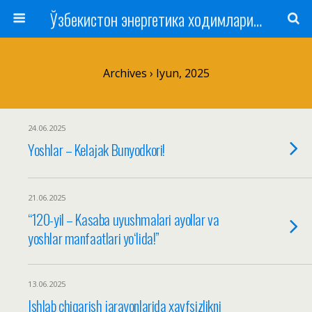
Ўзбекистон энергетика ходимлари касаба уюшмаси
Archives › Iyun, 2025
24.06.2025
Yoshlar – Kelajak Bunyodkori!
21.06.2025
“120-yil – Kasaba uyushmalari ayollar va
yoshlar manfaatlari yoʻlida!”
13.06.2025
Ishlab chiqarish jarayonlarida xavfsizlikni