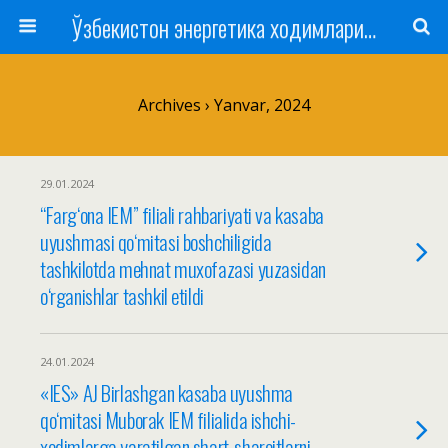
Ўзбекистон энергетика ходимлари касаба уюшмаси
Archives › Yanvar, 2024
29.01.2024
“Farg‘ona IEM” filiali rahbariyati va kasaba
uyushmasi qo‘mitasi boshchiligida
tashkilotda mehnat muxofazasi yuzasidan
o‘rganishlar tashkil etildi
24.01.2024
«IES» AJ Birlashgan kasaba uyushma
qo‘mitasi Muborak IEM filialida ishchi-
xodimlarga yaratilgan shart-sharoitlarni