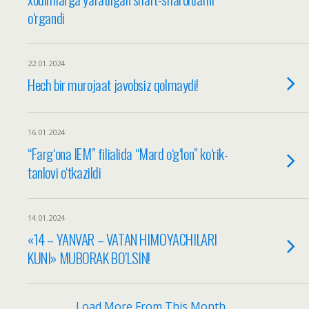
o‘rgandi
22.01.2024
Hech bir murojaat javobsiz qolmaydi!
16.01.2024
“Farg‘ona IEM” filialida “Mard o‘g‘lon” ko‘rik-
tanlovi o‘tkazildi
14.01.2024
«14 – YANVAR – VATAN HIMOYACHILARI
KUNI» MUBORAK BO’LSIN!
Load More From This Month…