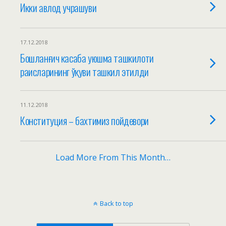
Икки авлод учрашуви
17.12.2018
Бошланғич касаба уюшма ташкилоти
раисларининг ўқуви ташкил этилди
11.12.2018
Конституция – бахтимиз пойдевори
Load More From This Month…
Back to top