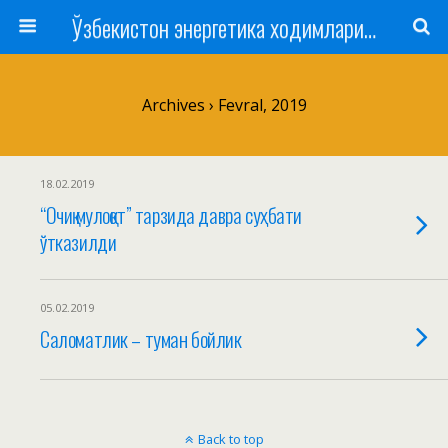
Ўзбекистон энергетика ходимлари касаба уюшмаси
Archives › Fevral, 2019
18.02.2019
“Очиқ мулоқот” тарзида давра суҳбати
ўтказилди
05.02.2019
Саломатлик – туман бойлик
Back to top