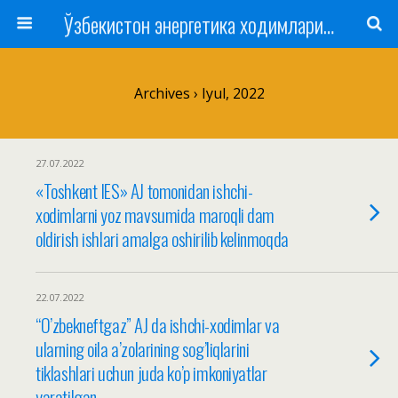
Ўзбекистон энергетика ходимлари касаба уюшмаси
Archives › Iyul, 2022
27.07.2022
«Toshkent IES» AJ tomonidan ishchi-
xodimlarni yoz mavsumida maroqli dam
oldirish ishlari amalga oshirilib kelinmoqda
22.07.2022
“O’zbekneftgaz” AJ da ishchi-xodimlar va
ularning oila a’zolarining sog’liqlarini
tiklashlari uchun juda ko’p imkoniyatlar
yaratilgan