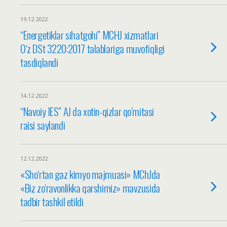
19.12.2022
“Energetiklar sihatgohi” MCHJ xizmatlari
O‘z DSt 3220:2017 talablariga muvofiqligi
tasdiqlandi
14.12.2022
“Navoiy IES” AJ da xotin-qizlar qo’mitasi
raisi saylandi
12.12.2022
«Sho‘rtan gaz kimyo majmuasi» MChJda
«Biz zo‘ravonlikka qarshimiz» mavzusida
tadbir tashkil etildi