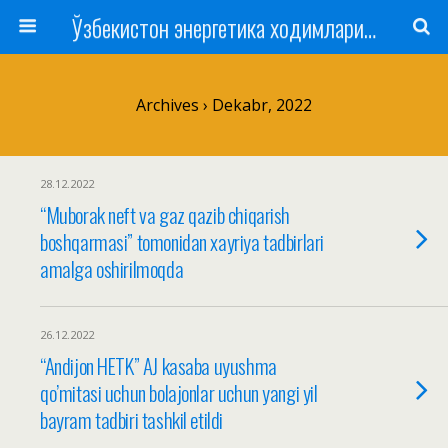
Ўзбекистон энергетика ходимлари касаба уюшмаси
Archives › Dekabr, 2022
28.12.2022
“Muborak neft va gaz qazib chiqarish
boshqarmasi” tomonidan xayriya tadbirlari
amalga oshirilmoqda
26.12.2022
“Andijon HETK” AJ kasaba uyushma
qo’mitasi uchun bolajonlar uchun yangi yil
bayram tadbiri tashkil etildi