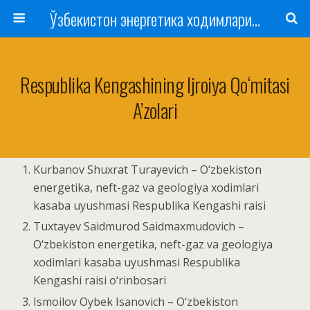
Ўзбекистон энергетика ходимлари касаба уюшмаси
Respublika Kengashining Ijroiya Qo‘mitasi
A’zolari
Kurbanov Shuxrat Turayevich – O‘zbekiston
energetika, neft-gaz va geologiya xodimlari
kasaba uyushmasi Respublika Kengashi raisi
Tuxtayev Saidmurod Saidmaxmudovich –
O‘zbekiston energetika, neft-gaz va geologiya
xodimlari kasaba uyushmasi Respublika
Kengashi raisi o‘rinbosari
Ismoilov Oybek Isanovich – O‘zbekiston