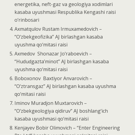
energetika, neft-gaz va geologiya xodimlari
kasaba uyushmasi Respublika Kengashi raisi
o‘rinbosari
Axmatqulov Rustam Irmuxamedovich –
“O‘zbekgeofizika” AJ birlashgan kasaba
uyushma qo‘mitasi raisi
Axmedov Shonazar Jo‘raboevich –
“Hududgazta’minot” AJ birlashgan kasaba
uyushma qo‘mitasi raisi
Boboxonov Baxtiyor Anvarovich –
“O‘ztransgaz” AJ birlashgan kasaba uyushma
qo‘mitasi raisi
Iminov Muradjon Muxtarovich –
“O‘zbekgeologiya qidiruv” AJ boshlang‘ich
kasaba uyushmasi qo‘mitasi raisi
Kenjayev Bobir Olimovich – “Enter Engineering