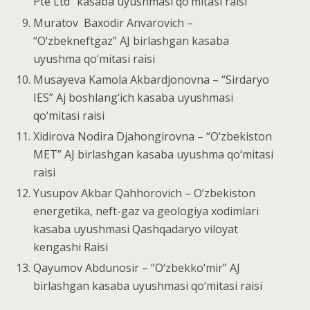
Pte Ltd” kasaba uyushmasi qo‘mitasi raisi
Muratov Baxodir Anvarovich –
“O‘zbekneftgaz” AJ birlashgan kasaba
uyushma qo‘mitasi raisi
Musayeva Kamola Akbardjonovna – “Sirdaryo
IES” Aj boshlang‘ich kasaba uyushmasi
qo‘mitasi raisi
Xidirova Nodira Djahongirovna – “O‘zbekiston
MET” AJ birlashgan kasaba uyushma qo‘mitasi
raisi
Yusupov Akbar Qahhorovich – O’zbekiston
energetika, neft-gaz va geologiya xodimlari
kasaba uyushmasi Qashqadaryo viloyat
kengashi Raisi
Qayumov Abdunosir – “O‘zbekko‘mir” AJ
birlashgan kasaba uyushmasi qo‘mitasi raisi