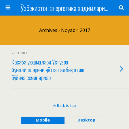
Ўзбекистон энергетика ходимлари касаба уюшмаси
Archives › Noyabr, 2017
22.11.2017
Касаба уюшмалари Устувор
йуналишларини ҳаётга тадбиқ этиш
бўйича семинарлар
Back to top
Mobile
Desktop