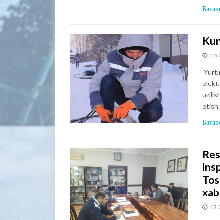
Батав
Kun
16.
Yurti
elektr
uzili
etish
Батав
Res
ins
Tos
xaba
12.