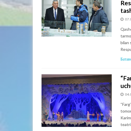
Res
tash
07.
Qashq
tarmog
bilan
Respu
Батав
“Fa
uch
04.
“Farg
tomon
Karim
teatr