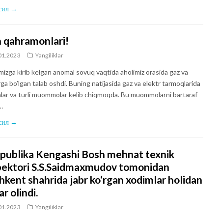
сил →
 qahramonlari!
01.2023
Yangiliklar
mizga kirib kelgan anomal sovuq vaqtida aholimiz orasida gaz va
ga bo’lgan talab oshdi. Buning natijasida gaz va elektr tarmoqlarida
shlar va turli muommolar kelib chiqmoqda. Bu muommolarni bartaraf
…
сил →
publika Kengashi Bosh mehnat texnik
pektori S.S.Saidmaxmudov tomonidan
hkent shahrida jabr ko‘rgan xodimlar holidan
r olindi.
01.2023
Yangiliklar