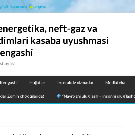
Сайт харитаси
Форум
energetika, neft-gaz va
dimlari kasaba uyushmasi
Kengashi
ashaylik!
 Kengashi
Hujjatlar
Interaktiv xizmatlar
Mediateka
lar Zomin cho‘qqilarida!
“Navro‘zni ulug‘lash – insonni ulug‘lashd