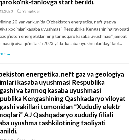
aro ko‘rik-tanlovga start berildi.
01.2023
Yangiliklar
 yilning 20-yanvar kunida O‘zbekiston energetika, neft-gaz va
giya xodimlari kasaba uyushmasi Respublika Kengashining rayosati
ozog‘iston energetiklarining tarmoqaro kasaba uyushmasi” jamoat
shmasi ijroiya qo‘mitasi «2023 yilda kasaba uyushmalaridagi faol…
сил →
bekiston energetika, neft gaz va geologiya
imlari kasaba uyushmasi Respublika
gashi va tarmoq kasaba uyushmasi
publika Kengashining Qashkadaryo viloyat
gashi vakillari tomonidan “Xududiy elektr
moqlari” AJ Qashqadaryo xududiy filiali
aba uyushma tashkilotining faoliyati
anildi.