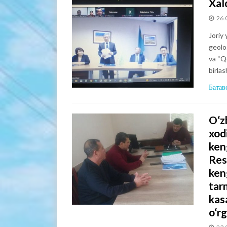
Xalq
26.
Joriy
geolo
va “Q
birla
Батав
O‘z
xod
ken
Res
ken
tar
kas
o‘rg