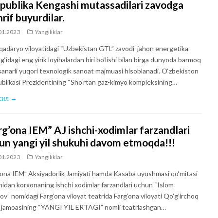
publika Kengashi mutassadilari zavodga
rif buyurdilar.
01.2023
Yangiliklar
adaryo viloyatidagi “Uzbekistan GTL” zavodi jahon energetika
‘idagi eng yirik loyihalardan biri bo‘lishi bilan birga dunyoda barmoq
 sanarli yuqori texnologik sanoat majmuasi hisoblanadi. O‘zbekiston
blikasi Prezidentining “Sho‘rtan gaz-kimyo kompleksining…
сил →
rg’ona IEM” AJ ishchi-xodimlar farzandlari
un yangi yil shukuhi davom etmoqda!!!
01.2023
Yangiliklar
’ona IEM” Aksiyadorlik Jamiyati hamda Kasaba uyushmasi qo‘mitasi
idan korxonaning ishchi xodimlar farzandlari uchun “Islom
ov” nomidagi Farg’ona viloyat teatrida Farg‘ona viloyati Qo’g’irchoq
i jamoasining “YANGI YIL ERTAGI” nomli teatrlashgan…