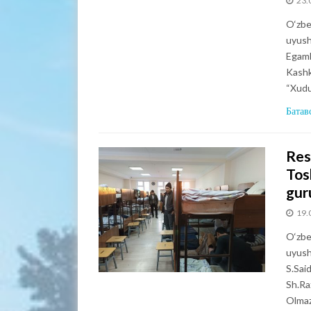
23.
O‘zbe
uyush
Egamb
Kashk
“Xudu
Батав
Res
Tos
guru
19.
O‘zbe
uyush
S.Sai
Sh.Ra
Olmaz