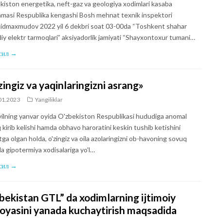
kiston energetika, neft-gaz va geologiya xodimlari kasaba
masi Respublika kengashi Bosh mehnat texnik inspektori
aidmaxmudov 2022 yil 6 dekbri soat 03-00da “Toshkent shahar
iy elektr tarmoqlari” aksiyadorlik jamiyati “Shayxontoxur tumani…
сил →
zingiz va yaqinlaringizni asrang»
01.2023
Yangiliklar
 yilning yanvar oyida O'zbekiston Respublikasi hududiga anomal
 kirib kelishi hamda obhavo haroratini keskin tushib ketishini
ga olgan holda, o'zingiz va oila azolaringizni ob-havoning sovuq
da gipotermiya xodisalariga yo'l…
сил →
bekistan GTL” da xodimlarning ijtimoiy
oyasini yanada kuchaytirish maqsadida