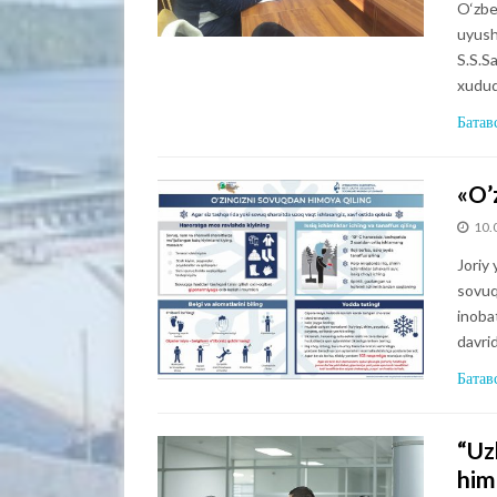
O‘zbe
uyush
S.S.S
xudud
Батав
«O’
10.
Joriy
sovuq
inobat
davri
Батав
“Uz
him