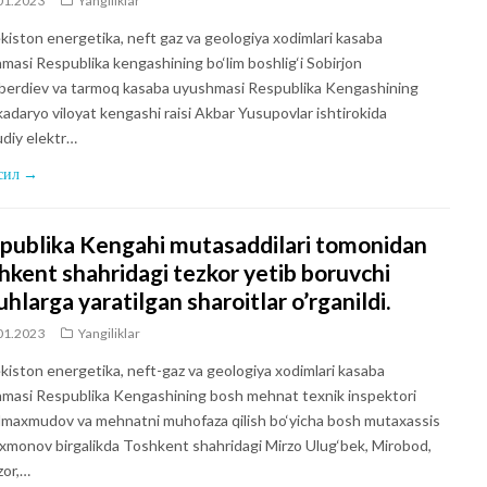
01.2023
Yangiliklar
kiston energetika, neft gaz va geologiya xodimlari kasaba
masi Respublika kengashining bo‘lim boshlig‘i Sobirjon
erdiev va tarmoq kasaba uyushmasi Respublika Kengashining
adaryo viloyat kengashi raisi Akbar Yusupovlar ishtirokida
diy elektr…
сил →
publika Kengahi mutasaddilari tomonidan
hkent shahridagi tezkor yetib boruvchi
hlarga yaratilgan sharoitlar o’rganildi.
01.2023
Yangiliklar
kiston energetika, neft-gaz va geologiya xodimlari kasaba
masi Respublika Kengashining bosh mehnat texnik inspektori
dmaxmudov va mehnatni muhofaza qilish bo‘yicha bosh mutaxassis
xmonov birgalikda Toshkent shahridagi Mirzo Ulug‘bek, Mirobod,
or,…