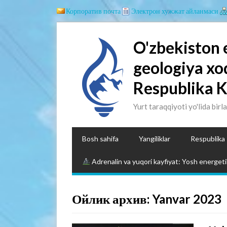
Корпоратив почта
Электрон хужжат айланмаси
O'zbekiston 
geologiya xo
Respublika 
Yurt taraqqiyoti yo'lida birl
Bosh sahifa
Yangiliklar
Respublika
Adrenalin va yuqori kayfiyat: Yosh energetik
Ойлик архив: Yanvar 2023