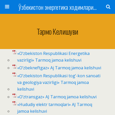
Ўзбекистон энергетика ходимлари касаба уюшмаси
Тармоқ Келишуви
«O’zbekiston Respublikasi Energetika
vazirligi» Tarmoq jamoa kelishuvi
«O’zbekneftgaz» Aj Tarmoq jamoa kelishuvi
«O’zbekiston Respublikasi tog’-kon sanoati
va geologiya vazirligi» Tarmoq jamoa
kelishuvi
«O’ztransgaz» AJ Tarmoq jamoa kelishuvi
«Hududiy elektr tarmoqlari» AJ Tarmoq
jamoa kelishuvi