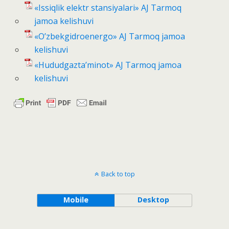
«Issiqlik elektr stansiyalari» AJ Tarmoq
jamoa kelishuvi
«O’zbekgidroenergo» AJ Tarmoq jamoa
kelishuvi
«Hududgazta’minot» AJ Tarmoq jamoa
kelishuvi
Back to top
Mobile
Desktop