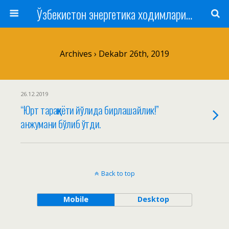
Ўзбекистон энергетика ходимлари касаба уюшмаси
Archives › Dekabr 26th, 2019
26.12.2019
“Юрт тараққиёти йўлида бирлашайлик!”
анжумани бўлиб ўтди.
Back to top
Mobile
Desktop