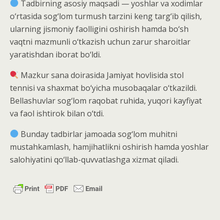
Tadbirning asosiy maqsadi — yoshlar va xodimlar
o‘rtasida sog‘lom turmush tarzini keng targ‘ib qilish,
ularning jismoniy faolligini oshirish hamda bo‘sh
vaqtni mazmunli o‘tkazish uchun zarur sharoitlar
yaratishdan iborat bo‘ldi.
Mazkur sana doirasida Jamiyat hovlisida stol
tennisi va shaxmat bo‘yicha musobaqalar o‘tkazildi.
Bellashuvlar sog‘lom raqobat ruhida, yuqori kayfiyat
va faol ishtirok bilan o‘tdi.
Bunday tadbirlar jamoada sog‘lom muhitni
mustahkamlash, hamjihatlikni oshirish hamda yoshlar
salohiyatini qo‘llab-quvvatlashga xizmat qiladi.