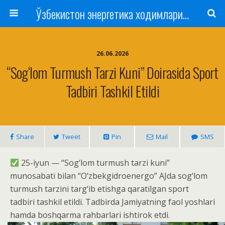
Ўзбекистон энергетика ходимлари касаба уюшмаси
26.06.2026
“Sog‘lom Turmush Tarzi Kuni” Doirasida Sport
Tadbiri Tashkil Etildi
Share
Tweet
Pin
Mail
SMS
25-iyun — “Sog‘lom turmush tarzi kuni”
munosabati bilan “O‘zbekgidroenergo” AJda sog‘lom
turmush tarzini targ‘ib etishga qaratilgan sport
tadbiri tashkil etildi. Tadbirda Jamiyatning faol yoshlari
hamda boshqarma rahbarlari ishtirok etdi.