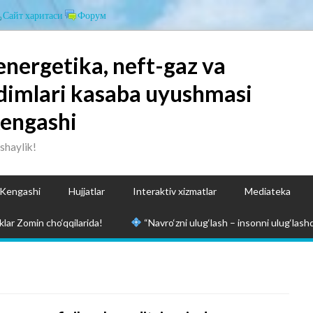
Сайт харитаси
Форум
energetika, neft-gaz va
dimlari kasaba uyushmasi
Kengashi
ashaylik!
 Kengashi
Hujjatlar
Interaktiv xizmatlar
Mediateka
lar Zomin cho‘qqilarida!
“Navro‘zni ulug‘lash – insonni ulug‘lashd