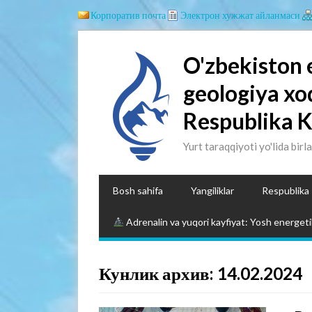
Корпоратив почта
Электрон хужжат айланмаси
O'zbekiston 
geologiya xo
Respublika 
Yurt taraqqiyoti yo'lida birl
Bosh sahifa
Yangiliklar
Respublika
Adrenalin va yuqori kayfiyat: Yosh energetik
Кунлик архив: 14.02.2024