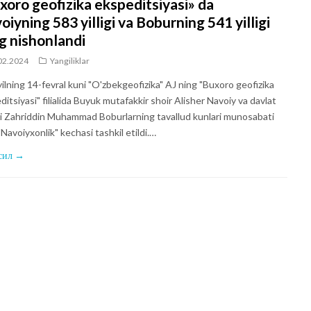
xoro geofizika ekspeditsiyasi» da
oiyning 583 yilligi va Boburning 541 yilligi
g nishonlandi
02.2024
Yangiliklar
yilning 14-fevral kuni "O'zbekgeofizika" AJ ning "Buxoro geofizika
itsiyasi" filialida Buyuk mutafakkir shoir Alisher Navoiy va davlat
i Zahriddin Muhammad Boburlarning tavallud kunlari munosabati
"Navoiyxonlik" kechasi tashkil etildi.…
сил →