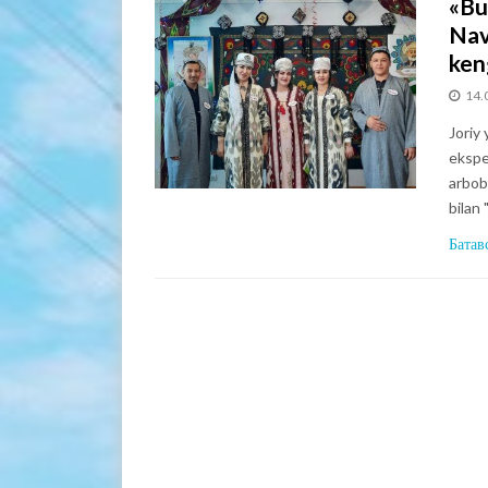
«Bu
Nav
ken
14.
Joriy 
eksped
arbob
bilan 
Батав