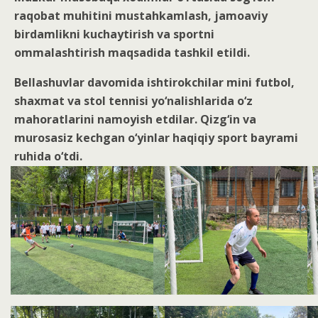
raqobat muhitini mustahkamlash, jamoaviy
birdamlikni kuchaytirish va sportni
ommalashtirish maqsadida tashkil etildi.
Bellashuvlar davomida ishtirokchilar mini futbol,
shaxmat va stol tennisi yo‘nalishlarida o‘z
mahoratlarini namoyish etdilar. Qizg‘in va
murosasiz kechgan o‘yinlar haqiqiy sport bayrami
ruhida o‘tdi.