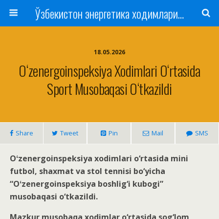
Ўзбекистон энергетика ходимлари касаба уюшмаси
18.05.2026
Oʻzenergoinspeksiya Xodimlari O‘rtasida
Sport Musobaqasi O‘tkazildi
Share
Tweet
Pin
Mail
SMS
Oʻzenergoinspeksiya xodimlari o‘rtasida mini
futbol, shaxmat va stol tennisi bo‘yicha
“Oʻzenergoinspeksiya boshlig‘i kubogi”
musobaqasi o‘tkazildi.
Mazkur musobaqa xodimlar o‘rtasida sog‘lom