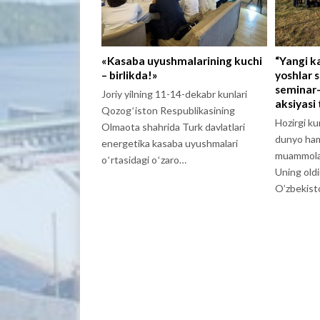
«Kasaba uyushmalarining kuchi
“Yangi k
– birlikda!»
yoshlar 
seminar-
Joriy yilning 11-14-dekabr kunlari
aksiyasi 
Qozogʻiston Respublikasining
Hozirgi k
Olmaota shahrida Turk davlatlari
dunyo ham
energetika kasaba uyushmalari
muammolar
oʻrtasidagi oʻzaro…
Uning oldi
O’zbekis