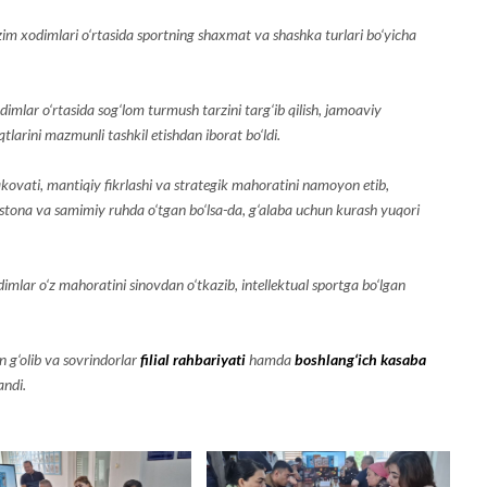
zim xodimlari o‘rtasida sportning shaxmat va shashka turlari bo‘yicha
ar o‘rtasida sog‘lom turmush tarzini targ‘ib qilish, jamoaviy
arini mazmunli tashkil etishdan iborat bo‘ldi.
kovati, mantiqiy fikrlashi va strategik mahoratini namoyon etib,
‘stona va samimiy ruhda o‘tgan bo‘lsa-da, g‘alaba uchun kurash yuqori
lar o‘z mahoratini sinovdan o‘tkazib, intellektual sportga bo‘lgan
n g‘olib va sovrindorlar
filial rahbariyati
hamda
boshlang‘ich kasaba
ndi.