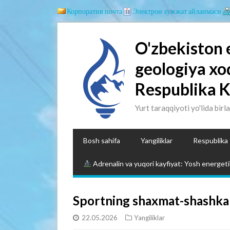
Корпоратив почта
Электрон хужжат айланмаси
O'zbekiston 
geologiya xo
Respublika 
Yurt taraqqiyoti yo'lida birl
Bosh sahifa
Yangiliklar
Respublika
Adrenalin va yuqori kayfiyat: Yosh energetik
Sportning shaxmat-shashka t
22.05.2026
Yangiliklar