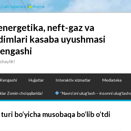
Сайт харитаси
Форум
energetika, neft-gaz va
dimlari kasaba uyushmasi
Kengashi
ashaylik!
 Kengashi
Hujjatlar
Interaktiv xizmatlar
Mediateka
lar Zomin cho‘qqilarida!
“Navro‘zni ulug‘lash – insonni ulug‘lashd
uri bo‘yicha musobaqa bo‘lib o‘tdi