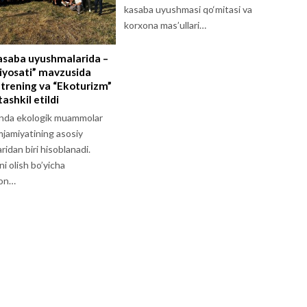
kasaba uyushmasi qo‘mitasi va
korxona mas’ullari…
asaba uyushmalarida –
siyosati” mavzusida
trening va “Ekoturizm”
tashkil etildi
unda ekologik muammolar
jamiyatining asosiy
idan biri hisoblanadi.
ni olish bo’yicha
ton…