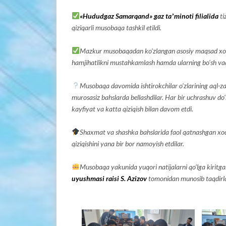
«Hududgaz Samarqand» gaz taʼminoti filialida
ti
qiziqarli musobaqa tashkil etildi.
Mazkur musobaqadan ko‘zlangan asosiy maqsad xodiml
hamjihatlikni mustahkamlash hamda ularning bo‘sh vaqtl
Musobaqa davomida ishtirokchilar o‘zlarining aql-za
murosasiz bahslarda bellashdilar. Har bir uchrashuv do
kayfiyat va katta qiziqish bilan davom etdi.
Shaxmat va shashka bahslarida faol qatnashgan xodim
qiziqishini yana bir bor namoyish etdilar.
Musobaqa yakunida yuqori natijalarni qo‘lga kiritga
uyushmasi raisi S. Azizov
tomonidan munosib taqdirla