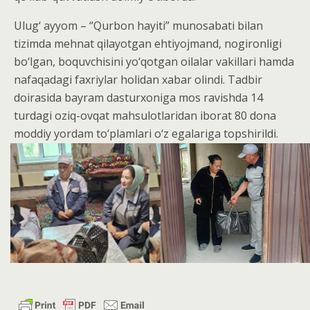
​Ulug‘ ayyom – “Qurbon hayiti” munosabati bilan
tizimda mehnat qilayotgan ehtiyojmand, nogironligi
bo‘lgan, boquvchisini yo‘qotgan oilalar vakillari hamda
nafaqadagi faxriylar holidan xabar olindi. Tadbir
doirasida bayram dasturxoniga mos ravishda 14
turdagi oziq-ovqat mahsulotlaridan iborat 80 dona
moddiy yordam to‘plamlari o‘z egalariga topshirildi.