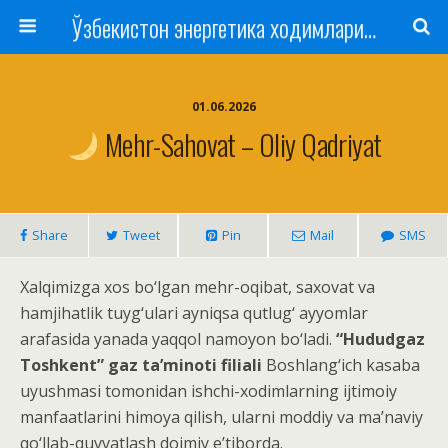
Ўзбекистон энергетика ходимлари касаба уюшмаси
01.06.2026
Mehr-Sahovat – Oliy Qadriyat
Share
Tweet
Pin
Mail
SMS
Xalqimizga xos bo‘lgan mehr-oqibat, saxovat va
hamjihatlik tuyg‘ulari ayniqsa qutlug‘ ayyomlar
arafasida yanada yaqqol namoyon bo‘ladi.
“Hududgaz
Toshkent” gaz ta’minoti filiali
Boshlang‘ich kasaba
uyushmasi tomonidan ishchi-xodimlarning ijtimoiy
manfaatlarini himoya qilish, ularni moddiy va ma’naviy
qo‘llab-quvvatlash doimiy e’tiborda.