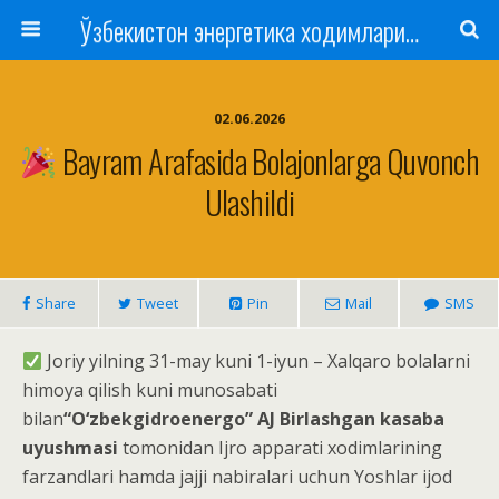
Ўзбекистон энергетика ходимлари касаба уюшмаси
02.06.2026
Bayram Arafasida Bolajonlarga Quvonch
Ulashildi
Share
Tweet
Pin
Mail
SMS
Joriy yilning 31-may kuni 1-iyun – Xalqaro bolalarni
himoya qilish kuni munosabati
bilan
“O‘zbekgidroenergo” AJ Birlashgan kasaba
uyushmasi
tomonidan Ijro apparati xodimlarining
farzandlari hamda jajji nabiralari uchun Yoshlar ijod