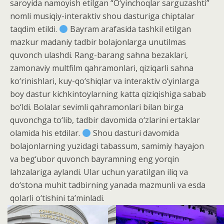
saroyida namoyish etilgan “O‘yinchoqlar sarguzashti”
nomli musiqiy-interaktiv shou dasturiga chiptalar
taqdim etildi.
Bayram arafasida tashkil etilgan
mazkur madaniy tadbir bolajonlarga unutilmas
quvonch ulashdi. Rang-barang sahna bezaklari,
zamonaviy multfilm qahramonlari, qiziqarli sahna
ko‘rinishlari, kuy-qo‘shiqlar va interaktiv o‘yinlarga
boy dastur kichkintoylarning katta qiziqishiga sabab
bo‘ldi. Bolalar sevimli qahramonlari bilan birga
quvonchga to‘lib, tadbir davomida o‘zlarini ertaklar
olamida his etdilar.
Shou dasturi davomida
bolajonlarning yuzidagi tabassum, samimiy hayajon
va beg‘ubor quvonch bayramning eng yorqin
lahzalariga aylandi. Ular uchun yaratilgan iliq va
do‘stona muhit tadbirning yanada mazmunli va esda
qolarli o‘tishini ta’minladi.