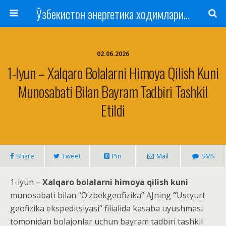
Ўзбекистон энергетика ходимлари касаба уюшмаси
02.06.2026
1-Iyun – Xalqaro Bolalarni Himoya Qilish Kuni
Munosabati Bilan Bayram Tadbiri Tashkil
Etildi
Share
Tweet
Pin
Mail
SMS
1-iyun –
Xalqaro bolalarni himoya qilish kuni
munosabati bilan “O‘zbekgeofizika” AJning
“
Ustyurt
geofizika ekspeditsiyasi” filialida kasaba uyushmasi
tomonidan bolajonlar uchun bayram tadbiri tashkil