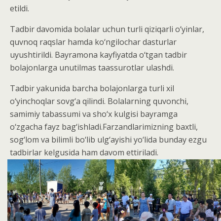
etildi.
Tadbir davomida bolalar uchun turli qiziqarli o‘yinlar,
quvnoq raqslar hamda ko‘ngilochar dasturlar
uyushtirildi. Bayramona kayfiyatda o‘tgan tadbir
bolajonlarga unutilmas taassurotlar ulashdi.
Tadbir yakunida barcha bolajonlarga turli xil
o‘yinchoqlar sovg‘a qilindi. Bolalarning quvonchi,
samimiy tabassumi va sho‘x kulgisi bayramga
o‘zgacha fayz bag‘ishladi.Farzandlarimizning baxtli,
sog‘lom va bilimli bo‘lib ulg‘ayishi yo‘lida bunday ezgu
tadbirlar kelgusida ham davom ettiriladi.