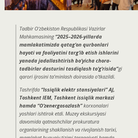
Tadbir O‘zbekiston Respublikasi Vazirlar
Mahkamasining
“2025–2026-yillarda
mamlakatimizda qatag‘on qurbonlari
hayoti va faoliyatini targ‘ib etish ishlarini
yanada jadallashtirish bo‘yicha chora-
tadbirlar dasturini tasdiqlash to‘g‘risida”
gi
qarori ijrosini ta’minlash doirasida o‘tkazildi.
Tashrifda
“Issiqlik elektr stansiyalari” AJ,
Toshkent IEM, Toshkent issiqlik markazi
hamda “O‘zenergosozlash”
korxonalari
yoshlari ishtirok etdi. Muzey ekskursiyasi
davomida qatnashchilar prokuratura
organlarining shakllanish va rivojlanish tarixi,
mamlakat huquqiy tizimi taraqqiyoti hamda