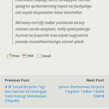
qatag‘on qurbonlarining hayoti va faoliyatiga
oid noyob eksponatlar bilan tanishdilar.
Ma’naviy-ma’rifiy tadbir yoshlarda tarixiy
xotirani asrab-avaylash, milliy qadriyatlarga
hurmat va fuqarolik mas’uliyati tuyg‘ularini
yanada mustahkamlashga xizmat qiladi.
Previous Post
Next Post
Futzal Bo‘yicha Tog‘-
Jamoa Shartnomasi Bo‘yicha
Kon Sanoati Va Geologiya
Targ‘ibot Tadbiri Tashkil
Vaziri Kubogi Musobaqasi
Etildi
O‘tkazildi