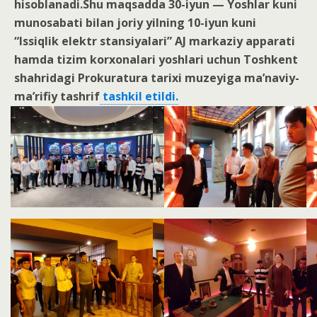
hisoblanadi.Shu maqsadda 30-iyun — Yoshlar kuni
munosabati bilan joriy yilning 10-iyun kuni
“Issiqlik elektr stansiyalari” AJ markaziy apparati
hamda tizim korxonalari yoshlari uchun Toshkent
shahridagi Prokuratura tarixi muzeyiga ma’naviy-
ma’rifiy tashrif
tashkil etildi.