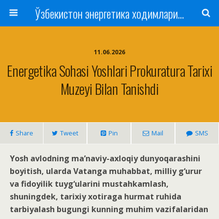
Ўзбекистон энергетика ходимлари касаба уюшмаси
11.06.2026
Energetika Sohasi Yoshlari Prokuratura Tarixi
Muzeyi Bilan Tanishdi
Share
Tweet
Pin
Mail
SMS
Yosh avlodning ma’naviy-axloqiy dunyoqarashini
boyitish, ularda Vatanga muhabbat, milliy g‘urur
va fidoyilik tuyg‘ularini mustahkamlash,
shuningdek, tarixiy xotiraga hurmat ruhida
tarbiyalash bugungi kunning muhim vazifalaridan