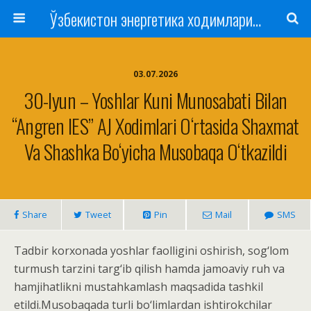
Ўзбекистон энергетика ходимлари касаба уюшмаси
03.07.2026
30-Iyun – Yoshlar Kuni Munosabati Bilan
“Angren IES” AJ Xodimlari O‘rtasida Shaxmat
Va Shashka Bo‘yicha Musobaqa O‘tkazildi
Share
Tweet
Pin
Mail
SMS
Tadbir korxonada yoshlar faolligini oshirish, sog‘lom
turmush tarzini targ‘ib qilish hamda jamoaviy ruh va
hamjihatlikni mustahkamlash maqsadida tashkil
etildi.Musobaqada turli bo‘limlardan ishtirokchilar