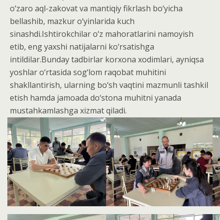
o‘zaro aql-zakovat va mantiqiy fikrlash bo‘yicha
bellashib, mazkur o‘yinlarida kuch
sinashdi.Ishtirokchilar o‘z mahoratlarini namoyish
etib, eng yaxshi natijalarni ko‘rsatishga
intildilar.Bunday tadbirlar korxona xodimlari, ayniqsa
yoshlar o‘rtasida sog‘lom raqobat muhitini
shakllantirish, ularning bo‘sh vaqtini mazmunli tashkil
etish hamda jamoada do‘stona muhitni yanada
mustahkamlashga xizmat qiladi.