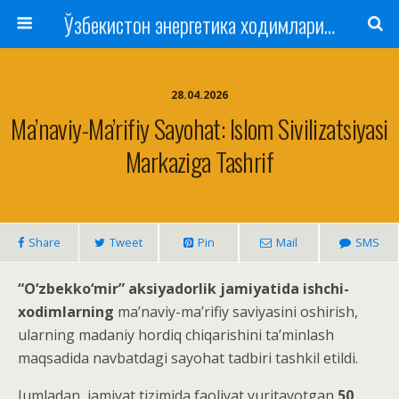
Ўзбекистон энергетика ходимлари касаба уюшмаси
28.04.2026
Ma’naviy-Ma’rifiy Sayohat: Islom Sivilizatsiyasi
Markaziga Tashrif
Share
Tweet
Pin
Mail
SMS
“O‘zbekko‘mir” aksiyadorlik jamiyatida ishchi-
xodimlarning
ma’naviy-ma’rifiy saviyasini oshirish,
ularning madaniy hordiq chiqarishini ta’minlash
maqsadida navbatdagi sayohat tadbiri tashkil etildi.
Jumladan, jamiyat tizimida faoliyat yuritayotgan
50