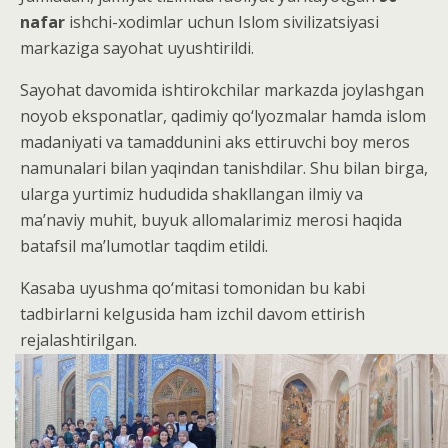
nafar
ishchi-xodimlar uchun Islom sivilizatsiyasi
markaziga sayohat uyushtirildi.
Sayohat davomida ishtirokchilar markazda joylashgan
noyob eksponatlar, qadimiy qo‘lyozmalar hamda islom
madaniyati va tamaddunini aks ettiruvchi boy meros
namunalari bilan yaqindan tanishdilar. Shu bilan birga,
ularga yurtimiz hududida shakllangan ilmiy va
ma’naviy muhit, buyuk allomalarimiz merosi haqida
batafsil ma’lumotlar taqdim etildi.
Kasaba uyushma qo‘mitasi tomonidan bu kabi
tadbirlarni kelgusida ham izchil davom ettirish
rejalashtirilgan.