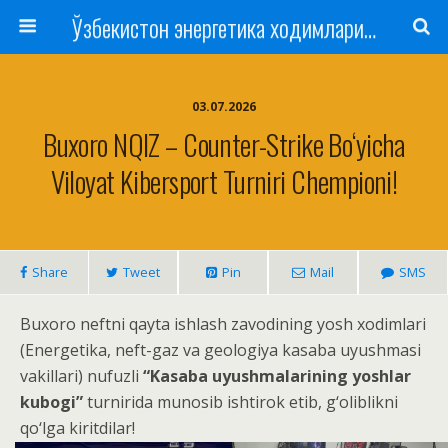
Ўзбекистон энергетика ходимлари касаба уюшмаси
03.07.2026
Buxoro NQIZ – Counter-Strike Bo‘yicha
Viloyat Kibersport Turniri Chempioni!
Share
Tweet
Pin
Mail
SMS
Buxoro neftni qayta ishlash zavodining yosh xodimlari
(Energetika, neft-gaz va geologiya kasaba uyushmasi
vakillari) nufuzli
“Kasaba uyushmalarining yoshlar
kubogi”
turnirida munosib ishtirok etib, g‘oliblikni
qo‘lga kiritdilar!