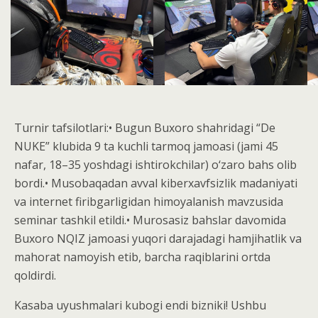
Turnir tafsilotlari:• Bugun Buxoro shahridagi “De
NUKE” klubida 9 ta kuchli tarmoq jamoasi (jami 45
nafar, 18–35 yoshdagi ishtirokchilar) o‘zaro bahs olib
bordi.• Musobaqadan avval kiberxavfsizlik madaniyati
va internet firibgarligidan himoyalanish mavzusida
seminar tashkil etildi.• Murosasiz bahslar davomida
Buxoro NQIZ jamoasi yuqori darajadagi hamjihatlik va
mahorat namoyish etib, barcha raqiblarini ortda
qoldirdi.
Kasaba uyushmalari kubogi endi bizniki! Ushbu