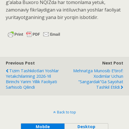
g‘alaba Buxoro NQIZda har tomonlama yetuk,
zamonaviy fikrlaydigan va intiluvchan yoshlar faoliyat
yuritayotganining yana bir yorqin isbotidir.
Previous Post
Next Post
Tizim Tashkilotlari Yoshlar
Mehnatga Munosib E’tirof:
Yetakchilarining 2026-Yil
Xodimlar Uchun
Birinchi Yarim Yillik Faoliyati
“Sangardak”ga Sayohat
Sarhisob Qilindi
Tashkil Etildi
Back to top
Mobile
Desktop