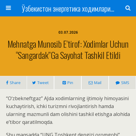
Ўзбекистон энергетика ходимлари касаба уюшмаси
03.07.2026
Mehnatga Munosib E’tirof: Xodimlar Uchun
“Sangardak”ga Sayohat Tashkil Etildi
Share
Tweet
Pin
Mail
SMS
“O‘zbekneftgaz” AJda xodimlarning ijtimoiy himoyasini
kuchaytirish, ichki turizmni rivojlantirish hamda
ularning mazmunli dam olishini tashkil etishga alohida
e’tibor qaratilmoqda.
Shu maqsadda “UNG Toshkent dengizi oromgohi”