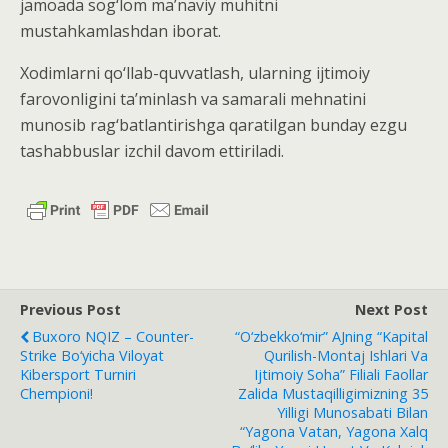
jamoada sog‘lom ma’naviy muhitni
mustahkamlashdan iborat.
Xodimlarni qo‘llab-quvvatlash, ularning ijtimoiy
farovonligini ta’minlash va samarali mehnatini
munosib rag‘batlantirishga qaratilgan bunday ezgu
tashabbuslar izchil davom ettiriladi.
Previous Post
Next Post
Buxoro NQIZ – Counter-
“O‘zbekko‘mir” AJning “Kapital
Strike Bo‘yicha Viloyat
Qurilish-Montaj Ishlari Va
Kibersport Turniri
Ijtimoiy Soha” Filiali Faollar
Chempioni!
Zalida Mustaqilligimizning 35
Yilligi Munosabati Bilan
“Yagona Vatan, Yagona Xalq