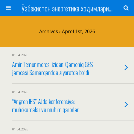
Ўзбекистон энергетика ходимлари касаба уюшмаси
Archives › Aprel 1st, 2026
01.04.2026
Amir Temur merosi izidan: Qamchiq GES
jamoasi Samarqandda ziyoratda bo‘ldi
01.04.2026
“Angren IES” AJda konferensiya:
muhokamalar va muhim qarorlar
01.04.2026