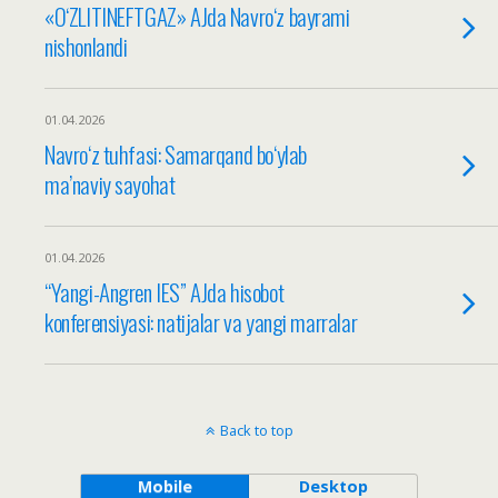
«O‘ZLITINEFTGAZ» AJda Navro‘z bayrami
nishonlandi
01.04.2026
Navro‘z tuhfasi: Samarqand bo‘ylab
ma’naviy sayohat
01.04.2026
“Yangi-Angren IES” AJda hisobot
konferensiyasi: natijalar va yangi marralar
Back to top
Mobile
Desktop