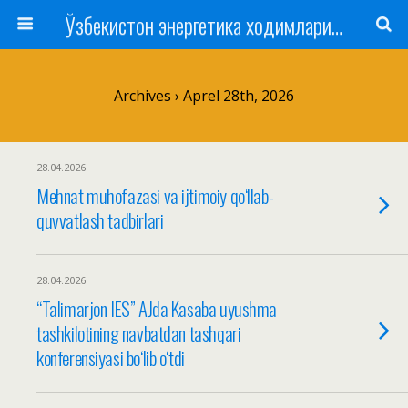
Ўзбекистон энергетика ходимлари касаба уюшмаси
Archives › Aprel 28th, 2026
28.04.2026
Mehnat muhofazasi va ijtimoiy qo‘llab-
quvvatlash tadbirlari
28.04.2026
“Talimarjon IES” AJda Kasaba uyushma
tashkilotining navbatdan tashqari
konferensiyasi bo‘lib o‘tdi