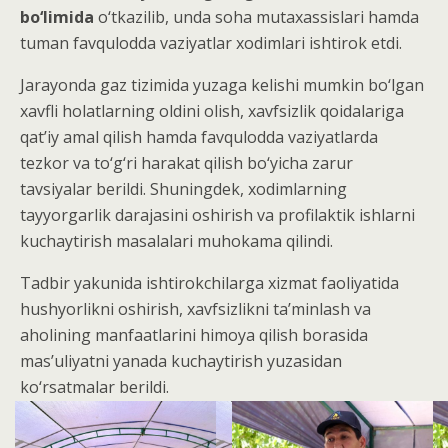
bo‘limida
o‘tkazilib, unda soha mutaxassislari hamda
tuman favqulodda vaziyatlar xodimlari ishtirok etdi.
Jarayonda gaz tizimida yuzaga kelishi mumkin bo‘lgan
xavfli holatlarning oldini olish, xavfsizlik qoidalariga
qat’iy amal qilish hamda favqulodda vaziyatlarda
tezkor va to‘g‘ri harakat qilish bo‘yicha zarur
tavsiyalar berildi. Shuningdek, xodimlarning
tayyorgarlik darajasini oshirish va profilaktik ishlarni
kuchaytirish masalalari muhokama qilindi.
Tadbir yakunida ishtirokchilarga xizmat faoliyatida
hushyorlikni oshirish, xavfsizlikni ta’minlash va
aholining manfaatlarini himoya qilish borasida
mas’uliyatni yanada kuchaytirish yuzasidan
ko‘rsatmalar berildi.