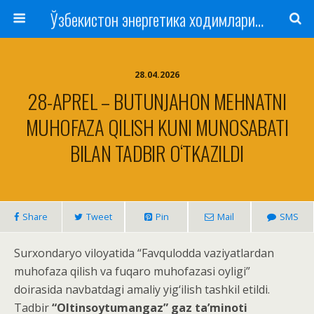
Ўзбекистон энергетика ходимлари касаба уюшмаси
28.04.2026
28-APREL – BUTUNJAHON MEHNATNI
MUHOFAZA QILISH KUNI MUNOSABATI
BILAN TADBIR O‘TKAZILDI
Share
Tweet
Pin
Mail
SMS
Surxondaryo viloyatida “Favqulodda vaziyatlardan
muhofaza qilish va fuqaro muhofazasi oyligi”
doirasida navbatdagi amaliy yig‘ilish tashkil etildi.
Tadbir
“Oltinsoytumangaz” gaz ta’minoti