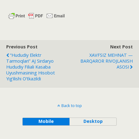
Previous Post
Next Post
“Hududiy Elektr
XAVFSIZ MEHNAT —
Tarmoqlari” AJ Sirdaryo
BARQAROR RIVOJLANISH
Hududiy Filiali Kasaba
ASOSI
Uyushmasining Hisobot
Yig‘ilishi O‘tkazildi
Back to top
Mobile
Desktop